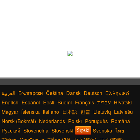
Български
Čeština
Dansk
Deutsch
Ελληνικά
English
Español
Eesti
Suomi
Français
עברית
Hrvatski
Magyar
Íslenska
Italiano
日本語
한글
Lietuvių
Latviešu
Norsk (Bokmål)
Nederlands
Polski
Português
Română
Русский
Slovenčina
Slovenski
Svenska
ไทย
Srpski
Türkçe
Українська
Tiếng Việt
中文(简体)
中文(繁體)