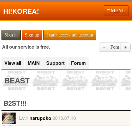
Hi!
KOREA!
MENU
Sign in
Sign up
I can't access my account
All our service is free.
－
Font
＋
View all
MAIN
Support
Forum
BEAST
B2ST!!!
Lv.1
narupoko
2013.07.10