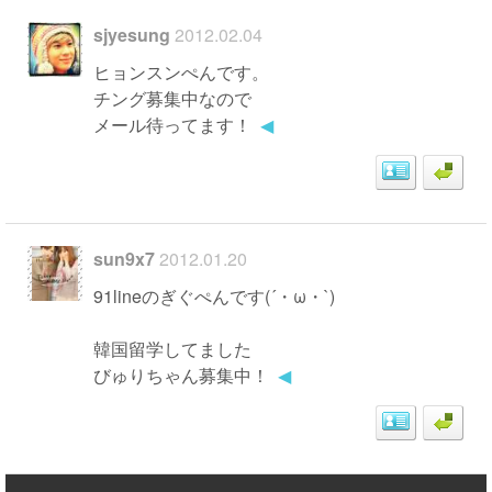
sjyesung
2012.02.04
ヒョンスンぺんです。
チング募集中なので
メール待ってます！
◀
sun9x7
2012.01.20
91lineのぎぐぺんです(´・ω・`)
韓国留学してました
びゅりちゃん募集中！
◀