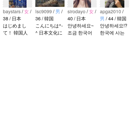
baystars
/
女
/
lsc9099
/
男
/
sirodayo
/
女
/
apga2010
/
38 / 日本
36 / 韓国
40 / 日本
男
/ 44 / 韓国
はじめまし
こんにちは^-
안녕하세요~
안녕하세요!?
て！ 韓国人
^ 日本文化に
조금 한국어
한국에 사는
の方と仲良く
関心のある韓
를 공부하고
호연이라고
なりたくて登
国人、イ·サ
있었지만 몇
해요.^^ 일본
録しました(^
ンチョルです
년간 사용할
문화에 관심
^) 年齢、性別
^-^ お互いに
기회가 없어
이 많은 만 43
noejeol
/
男
/
問わず仲良く
友達になれた
서 많이 잊어
세의 건전하
27 / 韓国
なりたいで..
らいいなと思
버렸어요…
고 건강한 남
こんにちは！
います^-^ ど
말이나 문화
성입니다. 나
日本語を勉強
うぞよろしく
를 잊고 싶지
는 새로운 문
しています。
お願いします
않아요. 그래
화를 배우고
お互いに言語
^..
서 그냥 일상
다른 나라 사
を共有できた
공유와 대화
람들과 마음
ら嬉しいで
가 할 수 있는
을 나누는..
す。 文化交
분을..
流・言語交