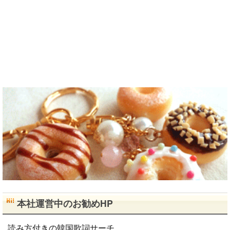
流、どちらも
歓迎です！
早く日本語が
上手になっ
て、日本人の
友達をたくさ
ん..
本社運営中のお勧めHP
読み方付きの韓国歌詞サーチ