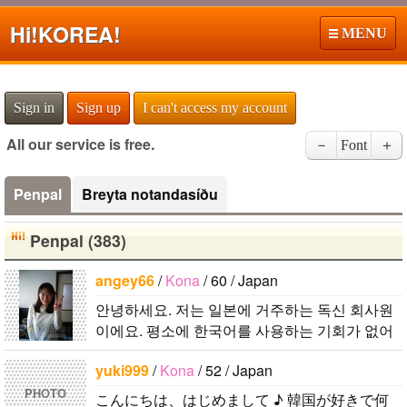
Hi!
KOREA!
MENU
Sign in
Sign up
I can't access my account
All our service is free.
－
Font
＋
Penpal
Breyta notandasíðu
Penpal (383)
angey66
/
Kona
/ 60 / Japan
안녕하세요. 저는 일본에 거주하는 독신 회사원
이에요. 평소에 한국어를 사용하는 기회가 없어
서 그냥 한국어로 메일을 할 수 있는 한국인 친구
yuki999
/
Kona
/ 52 / Japan
를 만나고 싶어요. 일상생활 등 편안..
PHOTO
こんにちは、はじめまして ♪ 韓国が好きで何