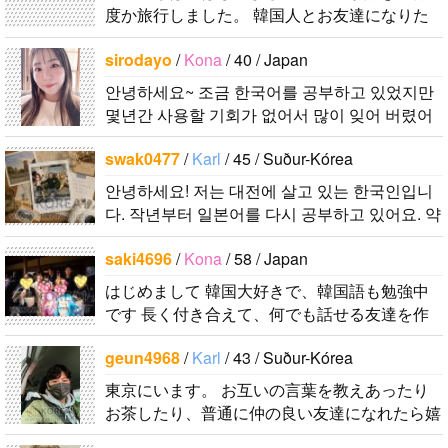
度か旅行しました。 韓国人とお友達になりた
くて登録しました。よろしくお願いします^..
sirodayo
/
Kona
/ 40 / Japan
안녕하세요~ 조금 한국어를 공부하고 있었지만
몇년간 사용할 기회가 없어서 많이 잊어 버렸어
요… 말이나 문화를 잊고 싶지 않아요. 그래서 그
swak0477
/
Karl
/ 45 / Suður-Kórea
냥 일상공유와 대화가 할 수 있는 분을..
안녕하세요! 저는 대전에 살고 있는 한국인입니
다. 작년부터 일본어를 다시 공부하고 있어요. 약
간의 의사소통은 할 수 있는 수준이죠. 일본어공
saki4696
/
Kona
/ 58 / Japan
부를 위해 일본드라마나 영화 애니메..
はじめまして 韓国大好きで、韓国語も勉強中
です 長く付き合えて、何でも話せる友達を作
りたいので、宜しくお願いし..
geun4968
/
Karl
/ 43 / Suður-Kórea
東京にいます。 お互いの言葉を教えあったり
お茶したり、普通に仲の良い友達になれたら嬉
しいで..