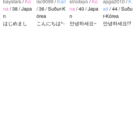
baystars
/
Ko
lsc9099
/
Karl
sirodayo
/
Ko
apga2010
/
K
na
/ 38 / Japa
/ 36 / Suður-K
na
/ 40 / Japa
arl
/ 44 / Suðu
n
órea
n
r-Kórea
はじめまし
こんにちは^-
안녕하세요~
안녕하세요!?
て！ 韓国人
^ 日本文化に
조금 한국어
한국에 사는
の方と仲良く
関心のある韓
를 공부하고
호연이라고
なりたくて登
国人、イ·サ
있었지만 몇
해요.^^ 일본
録しました(^
ンチョルです
년간 사용할
문화에 관심
noejeol
/
Karl
^) 年齢、性別
^-^ お互いに
기회가 없어
이 많은 만 43
/ 27 / Suður-K
問わず仲良く
友達になれた
서 많이 잊어
세의 건전하
órea
なりたいで..
らいいなと思
버렸어요…
고 건강한 남
こんにちは！
います^-^ ど
말이나 문화
성입니다. 나
日本語を勉強
うぞよろしく
를 잊고 싶지
는 새로운 문
しています。
お願いします
않아요. 그래
화를 배우고
お互いに言語
^..
서 그냥 일상
다른 나라 사
を共有できた
공유와 대화
람들과 마음
ら嬉しいで
가 할 수 있는
을 나누는..
す。 文化交
분을..
流・言語交