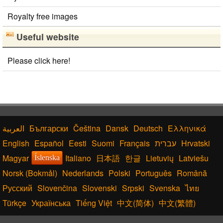
Royalty free images
Useful website
Please click here!
Български
Čeština
Dansk
Deutsch
Ελληνικά
English
Español
Eesti
Suomi
Français
עברית
Hrvatski
Magyar
Italiano
日本語
한글
Lietuvių
Latviešu
Íslenska
Norsk (Bokmål)
Nederlands
Polski
Português
Română
Русский
Slovenčina
Slovenski
Srpski
Svenska
ไทย
Türkçe
Українська
Tiếng Việt
中文(简体)
中文(繁體)