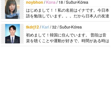
noybhon
/
Kona
/ 18 / Suður-Kórea
はじめまして！！私の名前はイナです。今日本
語を勉強しています。。。だから日本人の友達
を作りたいです。よろしくおねがいします..
tkdrj12
/
Karl
/ 32 / Suður-Kórea
初めまして！韓国に住んでいます。 ​普段は音
楽を聴くことや運動が好きで、時間がある時は
釣りに行くのが本当に大好きです。最近はいい
釣りスポットを探したり、ノリのいい音..