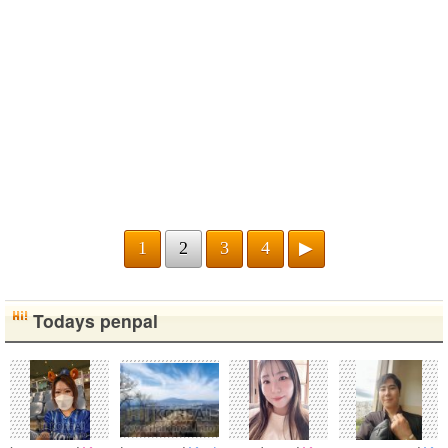
1
2
3
4
▶
Todays penpal