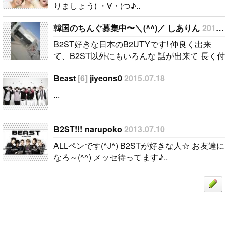
りましょう( ・∀・)つ♪..
韓国のちんぐ募集中〜＼(^^)／ しありん
2011.06.29
B2ST好きな日本のB2UTYです! 仲良く出来
て、B2ST以外にもいろんな 話が出来て 長く付
き合える友達を探しています(ﾟﾟ)! 私は韓国語勉
Beast
[6]
jiyeons0
2015.07.18
強しているので 簡単な会話なら話せます＼^^
／..
...
B2ST!!! narupoko
2013.07.10
ALLペンです(^J^) B2STが好きな人☆ お友達に
なろ～(^^) メッセ待ってます♪..