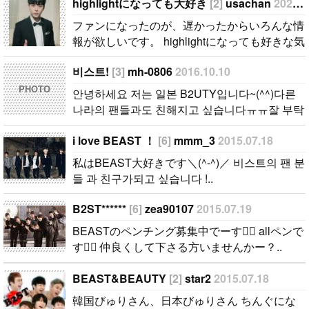
んな情報が欲
의 팬들과도
pen☆ チング
仲良くして下
highlightになっても大好き
[2]
usachan
2026.02.02
しいです。 hi
친해지고 싶
募集してます
さる方いませ
ファンになったのが、遅かったからいろんな情
ghlightになっ
습니다ㅠㅠ잘
（＾ｐ＾*
んかー？..
報が欲しいです。 highlightになっても好きな気
ても好きな気
부탁 드립니
*）..
持ちは変わりません。 メンバー全員が大好き
持ちは変わり
다~ㅋㅋㅋ..
비스트!
[3]
mh-0806
2016.10.10
ですが、一番大好きなのはジュンヒョンです。
ません。 メ
彼らのことたくさん知りたいです。..
PHOTO
안녕하세요 저는 일본 B2UTY입니다~(^^)다른
ンバー全員が
나라의 팬들과도 친해지고 싶습니다ㅠㅠ잘 부탁
大好きです
드립니다~ㅋㅋㅋ..
が、一番大好
i love BEAST ！
[6]
mmm_3
2015.07.18
きなのはジュ
私はBEAST大好きです＼(^-^)／ 비스트의 팬 분
ンヒョンで
들 과 친구가되고 싶습니다 !..
す。 彼らの
ことたくさん
B2ST******
[6]
zea90107
2015.07.19
知りたいで
BEASTのペンチング募集中でーす allペンで
す。..
す 仲良くして下さる方いませんかー？..
BEAST&BEAUTY
[2]
star2
2015.07.18
韓国びゅりさん、日本びゅりさん ちんぐにな