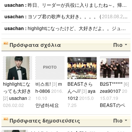
usachan :
昨日、リーダーが兵役に入りましたね～。帰ってくるまで待ってるよ～ (
usachan :
ヨソプ君の歌声も大好き。。。。 (
)
2018.08.23
usachan :
highlightになったけど、大好きだよ。。ジュンヒョンが好き。彼の音楽が好き。。。 (
Πρόσφατα σχόλια
Πιο
PHOTO
highlightにな
비스트!
[3]
m
BEASTさら
B2ST******
[6]
っても大好き
h-0806
2016.
んへ///
[3]
aya
zea90107
20
[2]
usachan
2
10.10
1012
2015.0
15.07.19
026.02.02
안녕하세요
7.25
BEASTのペ
ファンになっ
저는 일본 B2
BEASTさら
ンチング募集
たのが、遅か
UTY입니다~
んへ～////ドゥ
中でーす a
Πρόσφατες δημοσιεύσεις
Πιο
ったからいろ
(^^)다른 나라
ジュン寄りall
llペンです