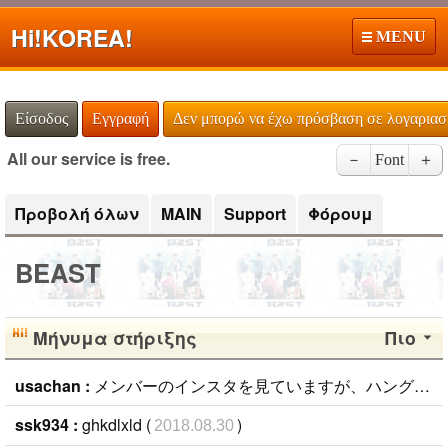
Hi!
KOREA!
MENU
Είσοδος
Εγγραφή
Δεν μπορώ να έχω πρόσβαση σε λογαρια
All our service is free.
－
Font
＋
Προβολή όλων
MAIN
Support
Φόρουμ
BEAST
Μήνυμα στήριξης
Πιο
usachan :
メンバーのインスタを見ていますが、ハングルが読めない(Ｔ▽Ｔ)どなたか読んでくれるお友達を探したいです。ジュンヒョン大好き。 (
ssk934 :
ghkdlxld (
)
2018.08.30