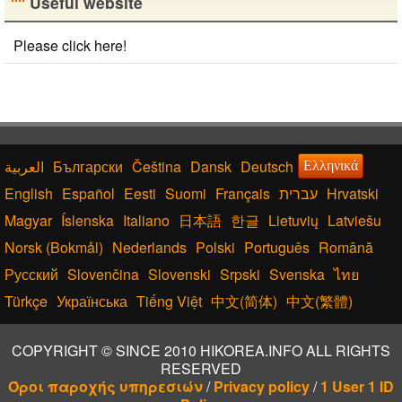
Useful website
Please click here!
Български
Čeština
Dansk
Deutsch
Ελληνικά
English
Español
Eesti
Suomi
Français
עברית
Hrvatski
Magyar
Íslenska
Italiano
日本語
한글
Lietuvių
Latviešu
Norsk (Bokmål)
Nederlands
Polski
Português
Română
Русский
Slovenčina
Slovenski
Srpski
Svenska
ไทย
Türkçe
Українська
Tiếng Việt
中文(简体)
中文(繁體)
COPYRIGHT © SINCE 2010 HIKOREA.INFO ALL RIGHTS
RESERVED
Όροι παροχής υπηρεσιών
/
Privacy policy
/
1 User 1 ID