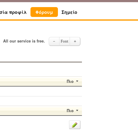
σία προφίλ
Φόρουμ
Σημείο
All our service is free.
－
Font
＋
Πιο
Πιο