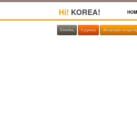
Hi!
KOREA!
HOM
Είσοδος
Εγγραφή
Δεν μπορώ να έχω π