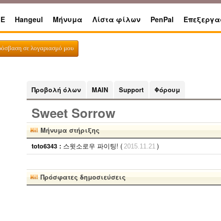
E
Hangeul
Μήνυμα
Λίστα φίλων
PenPal
Επεξεργα
ρόσβαση σε λογαριασμό μου
Προβολή όλων
MAIN
Support
Φόρουμ
Sweet Sorrow
Μήνυμα στήριξης
스윗소로우 파이팅! (
)
toto6343 :
2015.11.21
Πρόσφατες δημοσιεύσεις