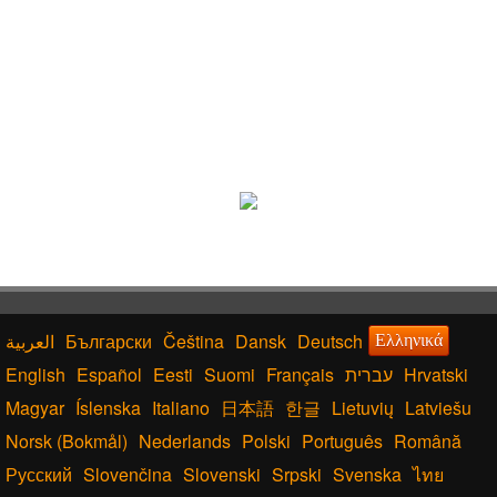
Български
Čeština
Dansk
Deutsch
Ελληνικά
English
Español
Eesti
Suomi
Français
עברית
Hrvatski
Magyar
Íslenska
Italiano
日本語
한글
Lietuvių
Latviešu
Norsk (Bokmål)
Nederlands
Polski
Português
Română
Русский
Slovenčina
Slovenski
Srpski
Svenska
ไทย