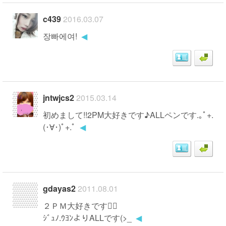
c439
2016.03.07
장빠에여!
◀
jntwjcs2
2015.03.14
初めまして!!2PM大好きです♪ALLペンです.｡ﾟ+.
(･∀･)ﾟ+.ﾟ
◀
gdayas2
2011.08.01
２ＰＭ大好きです
ｼﾞｭﾉ.ｳﾖﾝよりALLです(>_
◀