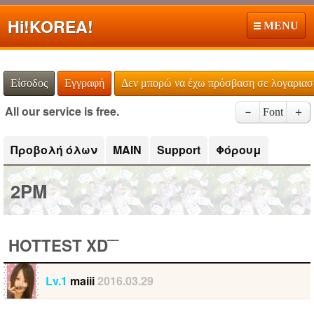
Hi!
KOREA!
MENU
Είσοδος
Εγγραφή
Δεν μπορώ να έχω πρόσβαση σε λογαρια
All our service is free.
－
Font
＋
Προβολή όλων
MAIN
Support
Φόρουμ
2PM
HOTTEST XD‾‾
Lv.1
maiii
2016.03.29