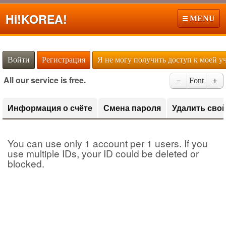
Hi!
KOREA!
MENU
Войти
Регистрация
Я не могу получить доступ к моей у
All our service is free.
－
Font
＋
Информация о счёте
Смена пароля
Удалить свой
You can use only 1 account per 1 users. If you
use multiple IDs, your ID could be deleted or
blocked.