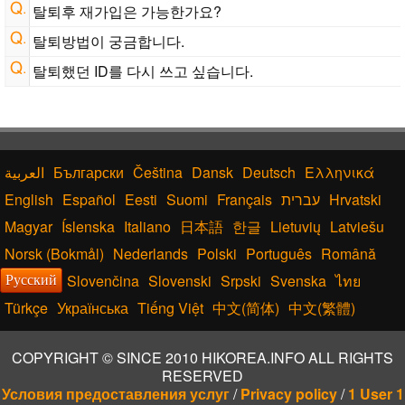
탈퇴후 재가입은 가능한가요?
탈퇴방법이 궁금합니다.
탈퇴했던 ID를 다시 쓰고 싶습니다.
Български
Čeština
Dansk
Deutsch
Ελληνικά
English
Español
Eesti
Suomi
Français
עברית
Hrvatski
Magyar
Íslenska
Italiano
日本語
한글
Lietuvių
Latviešu
Norsk (Bokmål)
Nederlands
Polski
Português
Română
Slovenčina
Slovenski
Srpski
Svenska
ไทย
Русский
Türkçe
Українська
Tiếng Việt
中文(简体)
中文(繁體)
COPYRIGHT © SINCE 2010 HIKOREA.INFO ALL RIGHTS
RESERVED
Условия предоставления услуг
/
Privacy policy
/
1 User 1