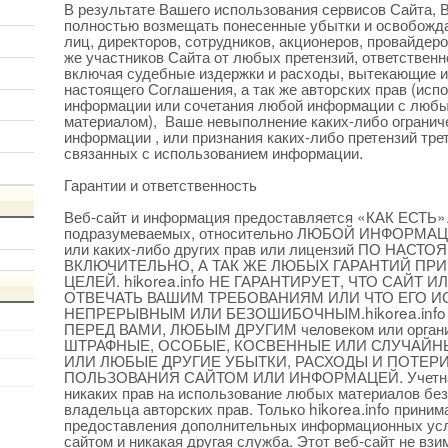
В результате Вашего использования сервисов Сайта, 
полностью возмещать понесенные убытки и освобождае
лиц, директоров, сотрудников, акционеров, провайдер
же участников Сайта от любых претензий, ответственно
включая судебные издержки и расходы, вытекающие и
настоящего Соглашения, а так же авторских прав (ис
информации или сочетания любой информации с любы
материалом), Ваше невыполнение каких-либо огранич
информации , или признания каких-либо претензий тре
связанных с использованием информации.
Гарантии и ответственность
Веб-сайт и информация предоставляется «КАК ЕСТЬ».
подразумеваемых, относительно ЛЮБОЙ ИНФОРМАЦИИ,
или каких-либо других прав или лицензий ПО НАС
ВКЛЮЧИТЕЛЬНО, А ТАК ЖЕ ЛЮБЫХ ГАРАНТИЙ ПР
ЦЕЛЕЙ. hikorea.info НЕ ГАРАНТИРУЕТ, ЧТО САЙТ
ОТВЕЧАТЬ ВАШИМ ТРЕБОВАНИЯМ ИЛИ ЧТО ЕГО И
НЕПРЕРЫВНЫМ ИЛИ БЕЗОШИБОЧНЫМ.hikorea.inf
ПЕРЕД ВАМИ, ЛЮБЫМ ДРУГИМ человеком или орган
ШТРАФНЫЕ, ОСОБЫЕ, КОСВЕННЫЕ ИЛИ СЛУЧАЙН
ИЛИ ЛЮБЫЕ ДРУГИЕ УБЫТКИ, РАСХОДЫ И ПОТЕРИ
ПОЛЬЗОВАНИЯ САЙТОМ ИЛИ ИНФОРМАЦЕЙ. Учетная за
никаких прав на использование любых материалов бе
владельца авторских прав. Только hikorea.info приним
предоставления дополнительных информационных усл
сайтом и никакая другая служба. Этот веб-сайт не взи