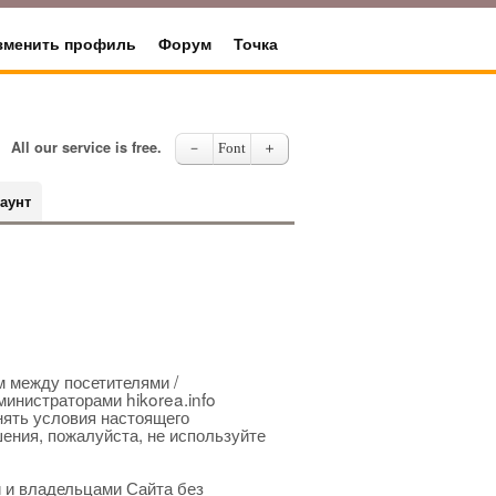
зменить профиль
Форум
Точка
All our service is free.
－
Font
＋
аунт
 между посетителями /
министраторами hikorea.info
нять условия настоящего
ения, пожалуйста, не используйте
 и владельцами Сайта без