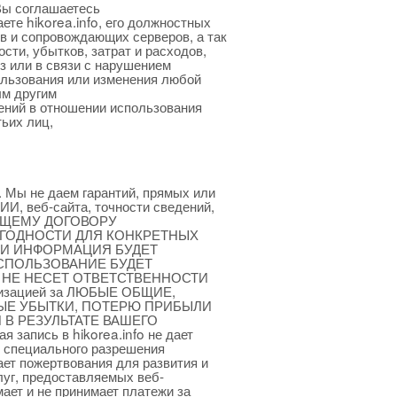
Вы соглашаетесь
те hikorea.info, его должностных
ов и сопровождающих серверов, а так
сти, убытков, затрат и расходов,
з или в связи с нарушением
пользования или изменения любой
м другим
ений в отношении использования
тьих лиц,
 Мы не даем гарантий, прямых или
 веб-сайта, точности сведений,
ТОЯЩЕМУ ДОГОВОРУ
ИГОДНОСТИ ДЛЯ КОНКРЕТНЫХ
 ИЛИ ИНФОРМАЦИЯ БУДЕТ
СПОЛЬЗОВАНИЕ БУДЕТ
o НЕ НЕСЕТ ОТВЕТСТВЕННОСТИ
изацией за ЛЮБЫЕ ОБЩИЕ,
ЫЕ УБЫТКИ, ПОТЕРЮ ПРИБЫЛИ
 В РЕЗУЛЬТАТЕ ВАШЕГО
пись в hikorea.info не дает
з специального разрешения
ает пожертвования для развития и
уг, предоставляемых веб-
мает и не принимает платежи за