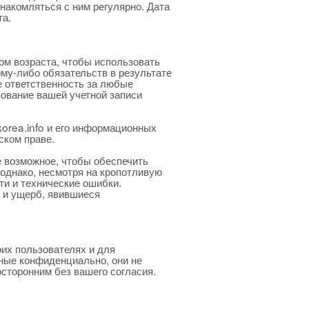
накомляться с ним регулярно. Дата
та.
ом возраста, чтобы использовать
ому-либо обязательств в результате
е ответственность за любые
зование вашей учетной записи
korea.info и его информационных
ском праве.
е возможное, чтобы обеспечить
 однако, несмотря на кропотливую
ти и технические ошибки.
и и ущерб, явившиеся
оих пользователях и для
нные конфиденциально, они не
осторонним без вашего согласия.