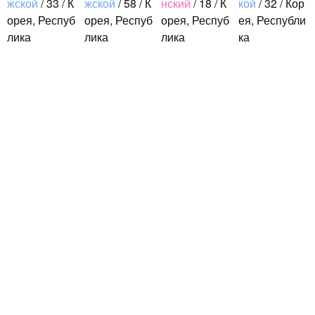
жской
/ 33 / К
жской
/ 58 / К
нский
/ 18 / К
кой
/ 32 / Кор
орея, Респуб
орея, Респуб
орея, Респуб
ея, Республи
лика
лика
лика
ка
こんにちは。
저는 서울에
はじめまし
初めまして！
1992年生ま
살고 있는 평
て！！私の名
韓国に住んで
れの韓国人で
범한 남자입
前はイナで
います。 ​普
す。 出身地
니다 일본의
す。今日本語
段は音楽を聴
ddung_e
/
му
は済州島で
비슷한 연령
を勉強してい
くことや運動
жской
/ 29 / К
す。 日本の
의 친구들과
ます。。。だ
が好きで、時
орея, Респуб
ことは高校生
친해지고 싶
から日本人の
間がある時は
лика
の時から興味
어요 일본에
友達を作りた
釣りに行くの
日本の文化や
を持ちまし
가면 좋은 곳
いです。よろ
が本当に大好
日常に興味が
た。 日本の
소개 시켜주
しくおねがい
きです。最近
あったので、
好きなところ
면 감사하겠
します..
はいい釣りス
ペンパルを始
は文化や食べ
습니다 반대
ポットを探し
めました。
物です。 特
로 한국에 오
たり、ノリの
日本語を少し
に街の雰囲気
시면 가이드
いい音..
ずつ勉強して
が..
해 드릴..
いるので、自