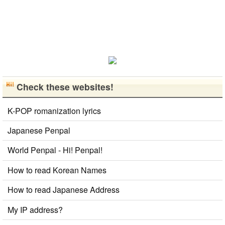
然に会話しな
がら実力を伸
ばしたいで
す。 もちろ
ん、私も韓国
文化や韓国..
Check these websites!
K-POP romanization lyrics
Japanese Penpal
World Penpal - Hi! Penpal!
How to read Korean Names
How to read Japanese Address
My IP address?