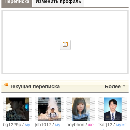
Переписка
Изменить профиль
Текущая переписка
Более
bg1229p
/
му
jsh1017
/
му
noybhon
/
же
tkdrj12
/
мужс