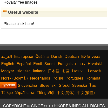
Royalty free images
Useful website
Please click here!
Български
Čeština
Dansk
Deutsch
Ελληνικά
English
Español
Eesti
Suomi
Français
עברית
Hrvatski
Magyar
Íslenska
Italiano
日本語
한글
Lietuvių
Latviešu
Norsk (Bokmål)
Nederlands
Polski
Português
Română
Slovenčina
Slovenski
Srpski
Svenska
ไทย
Русский
Türkçe
Українська
Tiếng Việt
中文(简体)
中文(繁體)
COPYRIGHT © SINCE 2010 HIKOREA.INFO ALL RIGHTS