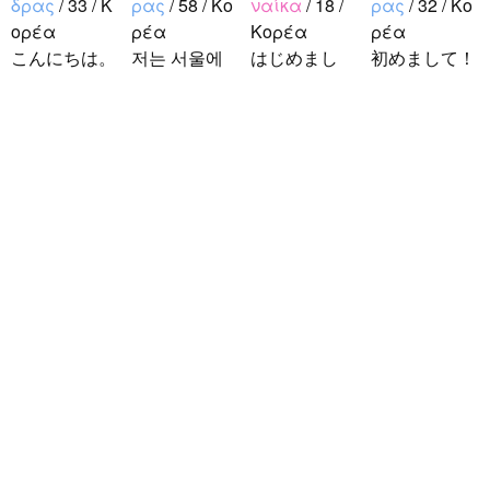
δρας
/ 33 / Κ
ρας
/ 58 / Κο
ναίκα
/ 18 /
ρας
/ 32 / Κο
ορέα
ρέα
Κορέα
ρέα
こんにちは。
저는 서울에
はじめまし
初めまして！
1992年生ま
살고 있는 평
て！！私の名
韓国に住んで
れの韓国人で
범한 남자입
前はイナで
います。 ​普
す。 出身地
니다 일본의
す。今日本語
段は音楽を聴
は済州島で
비슷한 연령
を勉強してい
くことや運動
ddung_e
/
Άν
す。 日本の
의 친구들과
ます。。。だ
が好きで、時
δρας
/ 29 / Κ
ことは高校生
친해지고 싶
から日本人の
間がある時は
ορέα
の時から興味
어요 일본에
友達を作りた
釣りに行くの
日本の文化や
を持ちまし
가면 좋은 곳
いです。よろ
が本当に大好
日常に興味が
た。 日本の
소개 시켜주
しくおねがい
きです。最近
あったので、
好きなところ
면 감사하겠
します..
はいい釣りス
ペンパルを始
は文化や食べ
습니다 반대
ポットを探し
めました。
物です。 特
로 한국에 오
たり、ノリの
日本語を少し
に街の雰囲気
시면 가이드
いい音..
ずつ勉強して
が..
해 드릴..
いるので、自
然に会話しな