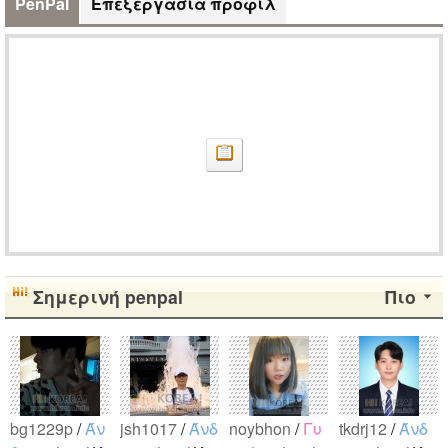
PenPal
Επεξεργασία προφίλ
Σημερινή penpal
Πιο
bg1229p
/
Άν
jsh1017
/
Άνδ
noybhon
/
Γυ
tkdrj12
/
Άνδ