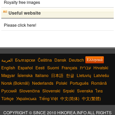
Royalty free images
Useful website
Please click here!
Български
Čeština
Dansk
Deutsch
Ελληνικά
English
Español
Eesti
Suomi
Français
עברית
Hrvatski
Magyar
Íslenska
Italiano
日本語
한글
Lietuvių
Latviešu
Norsk (Bokmål)
Nederlands
Polski
Português
Română
Русский
Slovenčina
Slovenski
Srpski
Svenska
ไทย
Türkçe
Українська
Tiếng Việt
中文(简体)
中文(繁體)
COPYRIGHT © SINCE 2010 HIKOREA.INFO ALL RIGHTS