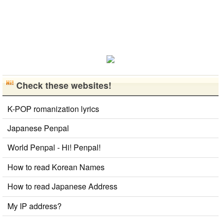
がら実力を伸
ばしたいで
す。 もちろ
ん、私も韓国
文化や韓国..
Check these websites!
K-POP romanization lyrics
Japanese Penpal
World Penpal - Hi! Penpal!
How to read Korean Names
How to read Japanese Address
My IP address?