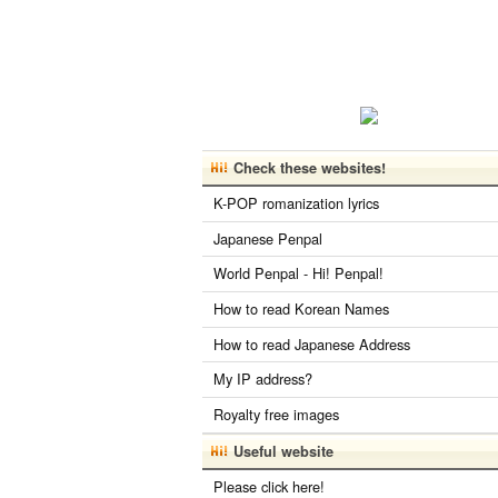
Check these websites!
K-POP romanization lyrics
Japanese Penpal
World Penpal - Hi! Penpal!
How to read Korean Names
How to read Japanese Address
My IP address?
Royalty free images
Useful website
Please click here!