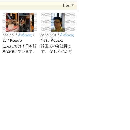
Πιο
noejeol
/
Άνδρας
/
sanc0201
/
Άνδρας
27 / Κορέα
/ 53 / Κορέα
こんにちは！日本語
韓国人の会社員で
を勉強しています。
す。 楽しく色んな
お互いに言語を共有
話ができる友達を探
できたら嬉しいで
しています！ 東京
す。 文化交流・言
近所の方、友達にな
語交流、どちらも歓
りましょう〜 日本
迎です！ 早く日本
語でも韓国語でも大
語が上手になって、
丈夫なのでメールく
日本人の友達をたく
ださい。 ではよろ..
さん..