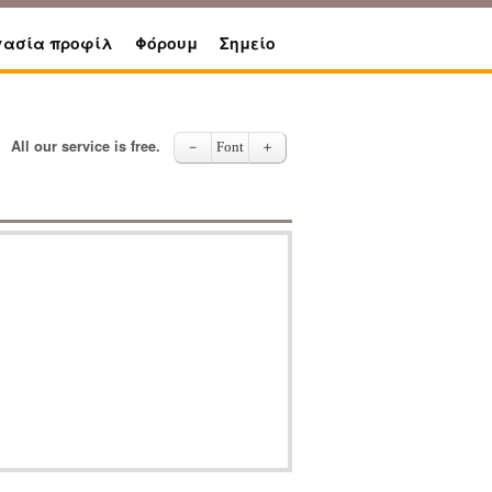
γασία προφίλ
Φόρουμ
Σημείο
All our service is free.
－
Font
＋