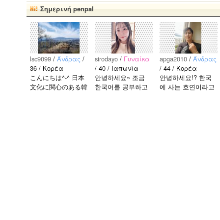
Σημερινή penpal
lsc9099
/
Άνδρας
/
sirodayo
/
Γυναίκα
apga2010
/
Άνδρας
36 / Κορέα
/ 40 / Ιαπωνία
/ 44 / Κορέα
こんにちは^-^ 日本
안녕하세요~ 조금
안녕하세요!? 한국
文化に関心のある韓
한국어를 공부하고
에 사는 호연이라고
国人、イ·サンチョ
있었지만 몇년간 사
해요.^^ 일본 문화에
ルです^-^ お互いに
용할 기회가 없어서
관심이 많은 만 43세
友達になれたらいい
많이 잊어 버렸어
의 건전하고 건강한
なと思います^-^ ど
요… 말이나 문화를
남성입니다. 나는 새
うぞよろしくお願い
잊고 싶지 않아요.
로운 문화를 배우고
します^..
그래서 그냥 일상공
다른 나라 사람들과
유와 대화가 할 수
마음을 나누는..
있는 분을..