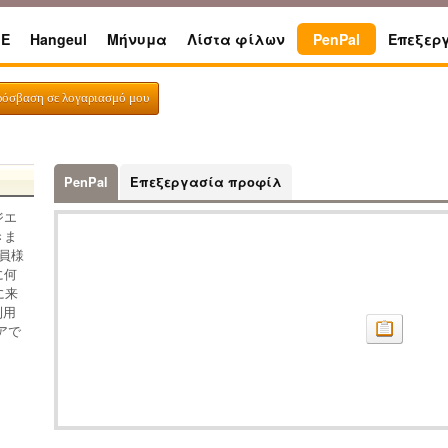
E
Hangeul
Μήνυμα
Λίστα φίλων
PenPal
Επεξερ
ρόσβαση σε λογαριασμό μου
PenPal
Επεξεργασία προφίλ
ジエ
きま
員様
に何
に来
利用
アで