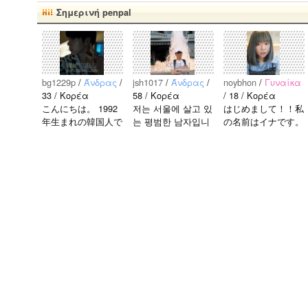
Σημερινή penpal
bg1229p
/
Άνδρας
/
jsh1017
/
Άνδρας
/
noybhon
/
Γυναίκα
33 / Κορέα
58 / Κορέα
/ 18 / Κορέα
こんにちは。 1992
저는 서울에 살고 있
はじめまして！！私
年生まれの韓国人で
는 평범한 남자입니
の名前はイナです。
す。 出身地は済州
다 일본의 비슷한 연
今日本語を勉強して
島です。 日本のこ
령의 친구들과 친해
います。。。だから
とは高校生の時から
지고 싶어요 일본에
日本人の友達を作り
興味を持ちました。
가면 좋은 곳 소개
たいです。よろしく
日本の好きなところ
시켜주면 감사하겠
おねがいします..
は文化や食べ物で
습니다 반대로 한국
す。 特に街の雰囲
에 오시면 가이드 해
気が..
드릴..