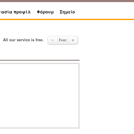
γασία προφίλ
Φόρουμ
Σημείο
All our service is free.
－
Font
＋