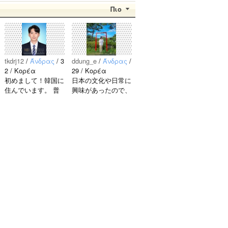
Πιο
tkdrj12
/
Άνδρας
/ 3
ddung_e
/
Άνδρας
/
2 / Κορέα
29 / Κορέα
初めまして！韓国に
日本の文化や日常に
住んでいます。 ​普
興味があったので、
段は音楽を聴くこと
ペンパルを始めまし
や運動が好きで、時
た。 日本語を少し
間がある時は釣りに
ずつ勉強しているの
行くのが本当に大好
で、自然に会話しな
きです。最近はいい
がら実力を伸ばした
釣りスポットを探し
いです。 もちろ
たり、ノリのいい
ん、私も韓国文化や
音..
韓国..