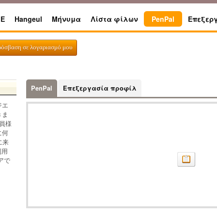
E
Hangeul
Μήνυμα
Λίστα φίλων
PenPal
Επεξερ
ρόσβαση σε λογαριασμό μου
PenPal
Επεξεργασία προφίλ
ジエ
きま
員様
に何
に来
利用
アで