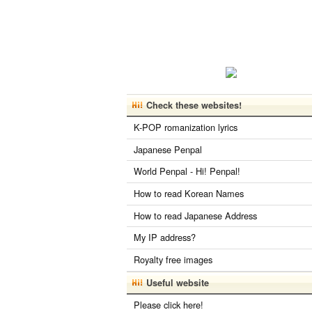
Check these websites!
K-POP romanization lyrics
Japanese Penpal
World Penpal - Hi! Penpal!
How to read Korean Names
How to read Japanese Address
My IP address?
Royalty free images
Useful website
Please click here!