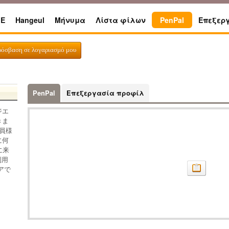
E
Hangeul
Μήνυμα
Λίστα φίλων
PenPal
Επεξερ
ρόσβαση σε λογαριασμό μου
PenPal
Επεξεργασία προφίλ
ジエ
きま
員様
に何
に来
利用
アで