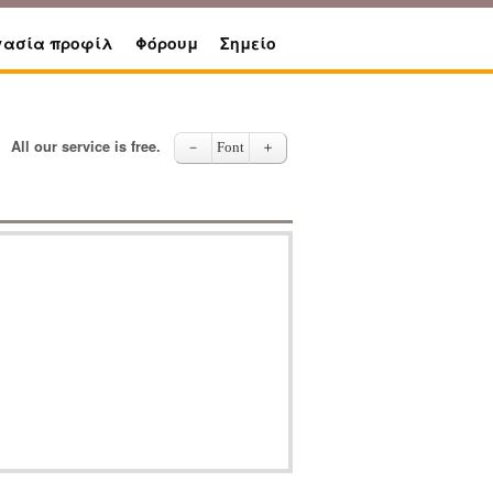
γασία προφίλ
Φόρουμ
Σημείο
All our service is free.
－
Font
＋