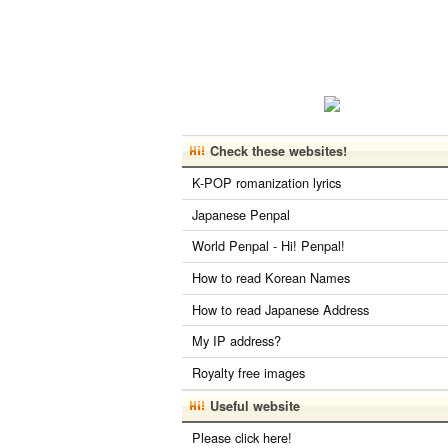
Check these websites!
K-POP romanization lyrics
Japanese Penpal
World Penpal - Hi! Penpal!
How to read Korean Names
How to read Japanese Address
My IP address?
Royalty free images
Useful website
Please click here!