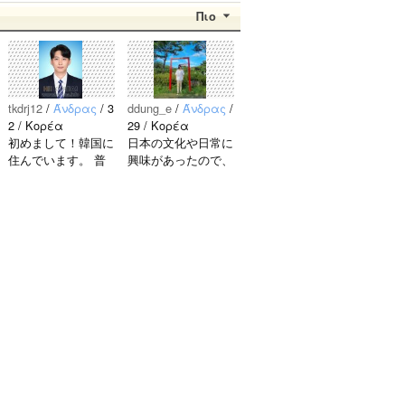
Πιο
tkdrj12
/
Άνδρας
/ 3
ddung_e
/
Άνδρας
/
2 / Κορέα
29 / Κορέα
初めまして！韓国に
日本の文化や日常に
住んでいます。 ​普
興味があったので、
段は音楽を聴くこと
ペンパルを始めまし
や運動が好きで、時
た。 日本語を少し
間がある時は釣りに
ずつ勉強しているの
行くのが本当に大好
で、自然に会話しな
きです。最近はいい
がら実力を伸ばした
釣りスポットを探し
いです。 もちろ
たり、ノリのいい
ん、私も韓国文化や
音..
韓国..