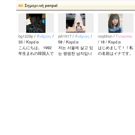
Σημερινή penpal
bg1229p
/
Άνδρας
/
jsh1017
/
Άνδρας
/
noybhon
/
Γυναίκα
33 / Κορέα
58 / Κορέα
/ 18 / Κορέα
こんにちは。 1992
저는 서울에 살고 있
はじめまして！！私
年生まれの韓国人で
는 평범한 남자입니
の名前はイナです。
す。 出身地は済州
다 일본의 비슷한 연
今日本語を勉強して
島です。 日本のこ
령의 친구들과 친해
います。。。だから
とは高校生の時から
지고 싶어요 일본에
日本人の友達を作り
興味を持ちました。
가면 좋은 곳 소개
たいです。よろしく
日本の好きなところ
시켜주면 감사하겠
おねがいします..
は文化や食べ物で
습니다 반대로 한국
す。 特に街の雰囲
에 오시면 가이드 해
気が..
드릴..