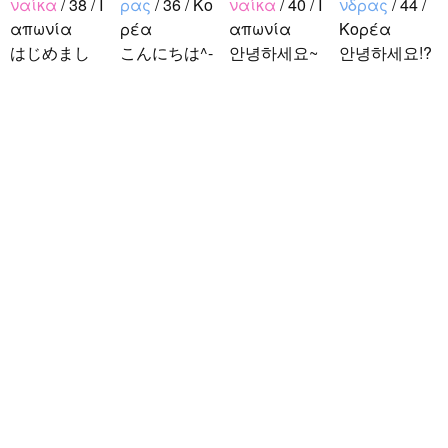
ναίκα
/ 38 / Ι
ρας
/ 36 / Κο
ναίκα
/ 40 / Ι
νδρας
/ 44 /
απωνία
ρέα
απωνία
Κορέα
はじめまし
こんにちは^-
안녕하세요~
안녕하세요!?
て！ 韓国人
^ 日本文化に
조금 한국어
한국에 사는
の方と仲良く
関心のある韓
를 공부하고
호연이라고
なりたくて登
国人、イ·サ
있었지만 몇
해요.^^ 일본
録しました(^
ンチョルです
년간 사용할
문화에 관심
noejeol
/
Άνδ
^) 年齢、性別
^-^ お互いに
기회가 없어
이 많은 만 43
ρας
/ 27 / Κο
問わず仲良く
友達になれた
서 많이 잊어
세의 건전하
ρέα
なりたいで..
らいいなと思
버렸어요…
고 건강한 남
こんにちは！
います^-^ ど
말이나 문화
성입니다. 나
日本語を勉強
うぞよろしく
를 잊고 싶지
는 새로운 문
しています。
お願いします
않아요. 그래
화를 배우고
お互いに言語
^..
서 그냥 일상
다른 나라 사
を共有できた
공유와 대화
람들과 마음
ら嬉しいで
가 할 수 있는
을 나누는..
す。 文化交
분을..
流・言語交
流、どちらも