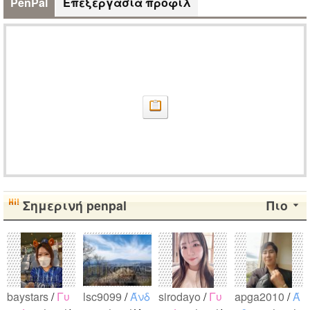
PenPal
Επεξεργασία προφίλ
Σημερινή penpal
Πιο
baystars
/
Γυ
lsc9099
/
Άνδ
sirodayo
/
Γυ
apga2010
/
Ά