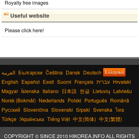
Royalty free images
Useful website
Please click here!
Български
Čeština
Dansk
Deutsch
Ελληνικά
English
Español
Eesti
Suomi
Français
עברית
Hrvatski
Magyar
Íslenska
Italiano
日本語
한글
Lietuvių
Latviešu
Norsk (Bokmål)
Nederlands
Polski
Português
Română
Русский
Slovenčina
Slovenski
Srpski
Svenska
ไทย
Türkçe
Українська
Tiếng Việt
中文(简体)
中文(繁體)
COPYRIGHT © SINCE 2010 HIKOREA.INFO ALL RIGHTS