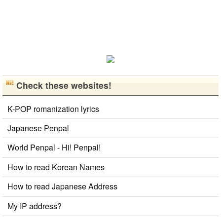
歓迎です！
早く日本語が
上手になっ
て、日本人の
友達をたくさ
ん..
Check these websites!
K-POP romanization lyrics
Japanese Penpal
World Penpal - Hi! Penpal!
How to read Korean Names
How to read Japanese Address
My IP address?