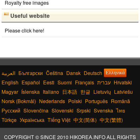
Royalty free images
Useful website
Please click here!
Български
Čeština
Dansk
Deutsch
Ελληνικά
English
Español
Eesti
Suomi
Français
עברית
Hrvatski
Magyar
Íslenska
Italiano
日本語
한글
Lietuvių
Latviešu
Norsk (Bokmål)
Nederlands
Polski
Português
Română
Русский
Slovenčina
Slovenski
Srpski
Svenska
ไทย
Türkçe
Українська
Tiếng Việt
中文(简体)
中文(繁體)
COPYRIGHT © SINCE 2010 HIKOREA.INFO ALL RIGHTS