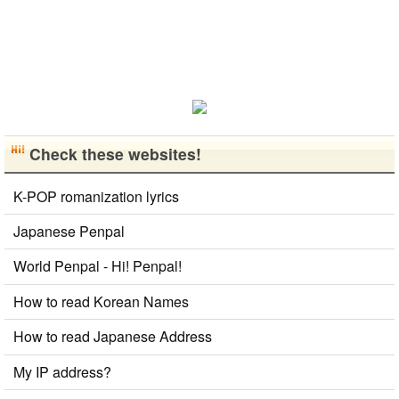
歓迎です！
早く日本語が
上手になっ
て、日本人の
友達をたくさ
ん..
Check these websites!
K-POP romanization lyrics
Japanese Penpal
World Penpal - Hi! Penpal!
How to read Korean Names
How to read Japanese Address
My IP address?