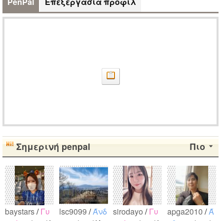
PenPal
Επεξεργασία προφίλ
Σημερινή penpal
Πιο
baystars
/
Γυ
lsc9099
/
Άνδ
sirodayo
/
Γυ
apga2010
/
Ά