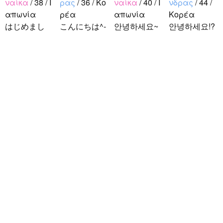
ναίκα
/ 38 / Ι
ρας
/ 36 / Κο
ναίκα
/ 40 / Ι
νδρας
/ 44 /
απωνία
ρέα
απωνία
Κορέα
はじめまし
こんにちは^-
안녕하세요~
안녕하세요!?
て！ 韓国人
^ 日本文化に
조금 한국어
한국에 사는
の方と仲良く
関心のある韓
를 공부하고
호연이라고
なりたくて登
国人、イ·サ
있었지만 몇
해요.^^ 일본
録しました(^
ンチョルです
년간 사용할
문화에 관심
noejeol
/
Άνδ
^) 年齢、性別
^-^ お互いに
기회가 없어
이 많은 만 43
ρας
/ 27 / Κο
問わず仲良く
友達になれた
서 많이 잊어
세의 건전하
ρέα
なりたいで..
らいいなと思
버렸어요…
고 건강한 남
こんにちは！
います^-^ ど
말이나 문화
성입니다. 나
日本語を勉強
うぞよろしく
를 잊고 싶지
는 새로운 문
しています。
お願いします
않아요. 그래
화를 배우고
お互いに言語
^..
서 그냥 일상
다른 나라 사
を共有できた
공유와 대화
람들과 마음
ら嬉しいで
가 할 수 있는
을 나누는..
す。 文化交
분을..
流・言語交
流、どちらも