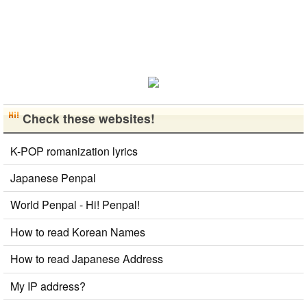
がら実力を伸
ばしたいで
す。 もちろ
ん、私も韓国
文化や韓国..
Check these websites!
K-POP romanization lyrics
Japanese Penpal
World Penpal - Hi! Penpal!
How to read Korean Names
How to read Japanese Address
My IP address?