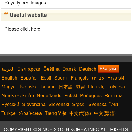
Royalty free images
Useful website
Please click here!
Български
Čeština
Dansk
Deutsch
Ελληνικά
English
Español
Eesti
Suomi
Français
עברית
Hrvatski
Magyar
Íslenska
Italiano
日本語
한글
Lietuvių
Latviešu
Norsk (Bokmål)
Nederlands
Polski
Português
Română
Русский
Slovenčina
Slovenski
Srpski
Svenska
ไทย
Türkçe
Українська
Tiếng Việt
中文(简体)
中文(繁體)
COPYRIGHT © SINCE 2010 HIKOREA.INFO ALL RIGHTS