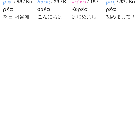
ρας
/ 58 / Κο
δρας
/ 33 / Κ
ναίκα
/ 18 /
ρας
/ 32 / Κο
ρέα
ορέα
Κορέα
ρέα
저는 서울에
こんにちは。
はじめまし
初めまして！
살고 있는 평
1992年生ま
て！！私の名
韓国に住んで
범한 남자입
れの韓国人で
前はイナで
います。 ​普
니다 일본의
す。 出身地
す。今日本語
段は音楽を聴
비슷한 연령
は済州島で
を勉強してい
くことや運動
ddung_e
/
Άν
의 친구들과
す。 日本の
ます。。。だ
が好きで、時
δρας
/ 29 / Κ
친해지고 싶
ことは高校生
から日本人の
間がある時は
ορέα
어요 일본에
の時から興味
友達を作りた
釣りに行くの
日本の文化や
가면 좋은 곳
を持ちまし
いです。よろ
が本当に大好
日常に興味が
소개 시켜주
た。 日本の
しくおねがい
きです。最近
あったので、
면 감사하겠
好きなところ
します..
はいい釣りス
ペンパルを始
습니다 반대
は文化や食べ
ポットを探し
めました。
로 한국에 오
物です。 特
たり、ノリの
日本語を少し
시면 가이드
に街の雰囲気
いい音..
ずつ勉強して
해 드릴..
が..
いるので、自
然に会話しな