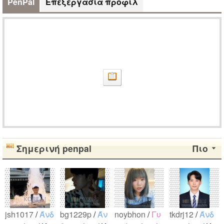
PenPal
Επεξεργασία προφίλ
Σημερινή penpal
Πιο
jsh1017
/
Άνδ
bg1229p
/
Άν
noybhon
/
Γυ
tkdrj12
/
Άνδ