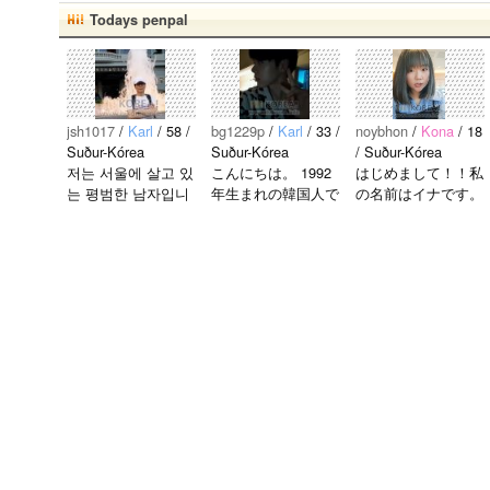
Todays penpal
jsh1017
/
Karl
/ 58 /
bg1229p
/
Karl
/ 33 /
noybhon
/
Kona
/ 18
Suður-Kórea
Suður-Kórea
/ Suður-Kórea
저는 서울에 살고 있
こんにちは。 1992
はじめまして！！私
는 평범한 남자입니
年生まれの韓国人で
の名前はイナです。
다 일본의 비슷한 연
す。 出身地は済州
今日本語を勉強して
령의 친구들과 친해
島です。 日本のこ
います。。。だから
지고 싶어요 일본에
とは高校生の時から
日本人の友達を作り
가면 좋은 곳 소개
興味を持ちました。
たいです。よろしく
시켜주면 감사하겠
日本の好きなところ
おねがいします..
습니다 반대로 한국
は文化や食べ物で
에 오시면 가이드 해
す。 特に街の雰囲
드릴..
気が..