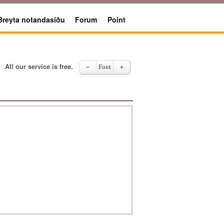
Breyta notandasíðu
Forum
Point
All our service is free.
－
Font
＋