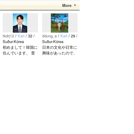
More
tkdrj12
/
Karl
/ 32 /
ddung_e
/
Karl
/ 29 /
Suður-Kórea
Suður-Kórea
初めまして！韓国に
日本の文化や日常に
住んでいます。 ​普
興味があったので、
段は音楽を聴くこと
ペンパルを始めまし
や運動が好きで、時
た。 日本語を少し
間がある時は釣りに
ずつ勉強しているの
行くのが本当に大好
で、自然に会話しな
きです。最近はいい
がら実力を伸ばした
釣りスポットを探し
いです。 もちろ
たり、ノリのいい
ん、私も韓国文化や
音..
韓国..