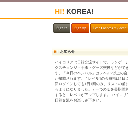
Hi!
KOREA!
Sign in
Sign up
I can't access my acco
お知らせ
ハイコリアは日韓交流サイトで、ランゲー
クスチェンジ・手紙・グッズ交換などがで
す。「今日のペンパル」はレベル2以上の会
が掲載されます。 / レベル1の会員様は1日
回ログインしても1日1回のみ、リストの前
るようになりました。 / 一つのIDを長期間
すると、レベルがアップします。 ハイコリ
日韓交流をお楽しみ下さい。