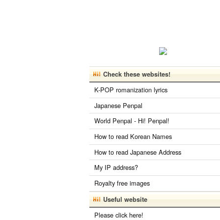
Check these websites!
K-POP romanization lyrics
Japanese Penpal
World Penpal - Hi! Penpal!
How to read Korean Names
How to read Japanese Address
My IP address?
Royalty free images
Useful website
Please click here!