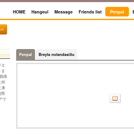
HOME
Hangeul
Message
Friends list
Penpal
unt
Penpal
Breyta notandasíðu
ジエ
きま
員様
に何
に来
利用
アで