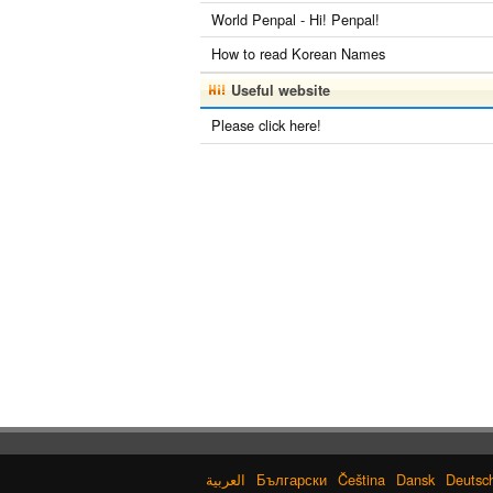
World Penpal - Hi! Penpal!
How to read Korean Names
Useful website
Please click here!
Български
Čeština
Dansk
Deutsc