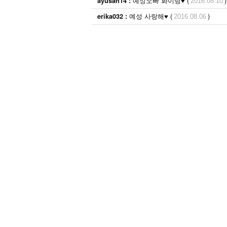
예성오빠 화이팅♥ (
)
ayusan14 :
2016.08.10
예성 사랑해♥ (
)
erika032 :
2016.08.06