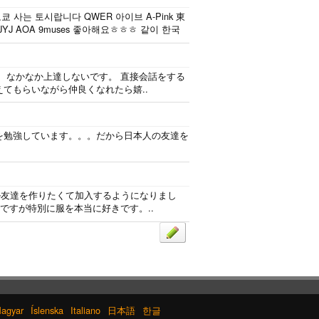
 사는 토시랍니다 QWER 아이브 A-Pink 東
J AOA 9muses 좋아해요ㅎㅎㅎ 같이 한국
、なかなか上達しないです。 直接会話をする
てもらいながら仲良くなれたら嬉..
を勉強しています。。。だから日本人の友達を
パル友達を作りたくて加入するようになりまし
ですが特別に服を本当に好きです。..
agyar
Íslenska
Italiano
日本語
한글