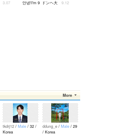
3.07
안녕!I'm 9
ドンヘ大
9.12
はじめま
7(96)line
好きペン
キュミン
して‼︎ (8
동해 팬들
です(^w^)
大好きー
9)90Line
의 일본 E
私は98lin
♡..
みんぺん
LF입니다!
eです 韓
えるぷの
여러분,
国のペン
ちちぽん
잘 지내세
も日本の
です(*^^*)
요 ♡ SJ
ペンも気
みんくん
ペンの皆
軽にメー
大好きで
さん♡ た
ル下さい
す*(^o^)/*
くさんお
(*^o^*) 待
えるぷち
話ししま
ってます
んぐ 募集
し
(*^o^*)..
していま
ょ〜〜！
す(^^) よ
絡みまし
ろしくお
ょ
願いしま
う〜〜！..
More
すー♪..
tkdrj12
/
Male
/ 32 /
ddung_e
/
Male
/ 29
Korea
/ Korea