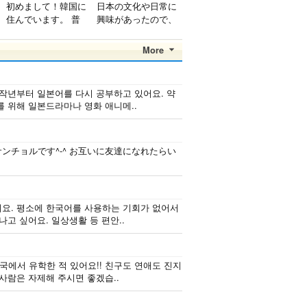
初めまして！韓国に
日本の文化や日常に
住んでいます。 ​普
興味があったので、
段は音楽を聴くこと
ペンパルを始めまし
や運動が好きで、時
た。 日本語を少し
More
間がある時は釣りに
ずつ勉強しているの
行くのが本当に大好
で、自然に会話しな
きです。最近はいい
がら実力を伸ばした
 작년부터 일본어를 다시 공부하고 있어요. 약
釣りスポットを探し
いです。 もちろ
를 위해 일본드라마나 영화 애니메..
たり、ノリのいい
ん、私も韓国文化や
音..
韓国..
サンチョルです^-^ お互いに友達になれたらい
요. 평소에 한국어를 사용하는 기회가 없어서
고 싶어요. 일상생활 등 편안..
한국에서 유학한 적 있어요!! 친구도 연애도 진지
사람은 자제해 주시면 좋겠습..