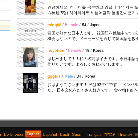
안녕하세요! 한국어를 공부하고 있답니다^^ 저는 도쿄
方神起(5명) 하이라이트 세븐어클락 볼빨간사춘기 JY
어..
/
Female
/ 54 / Japan
ming88
PHOTO
韓国が好きな日本人です。 韓国語を勉強中ですが
機会もないので、メッセージを通じて韓国語を教え
/
Female
/ 18 / Korea
noybhon
はじめまして！！私の名前はイナです。今日本語
作りたいです。よろしくおねがいします..
/
Male
/ 34 / Korea
gggfds
おはようございます！ 私は92年生です。 ペン
た。 日本文化をたくさん好きです。 食べ物も好き
h
Ελληνικά
Español
Eesti
Suomi
Français
עברית
Hrvatski
M
English