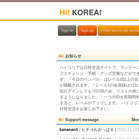
Hi!
KOREA!
Sign in
Sign up
I can't access my acco
お知らせ
ハイコリアは日韓交流サイトで、ランゲー
クスチェンジ・手紙・グッズ交換などがで
す。「今日のペンパル」はレベル2以上の会
が掲載されます。 / レベル1の会員様は1日
回ログインしても1日1回のみ、リストの前
るようになりました。 / 一つのIDを長期間
すると、レベルがアップします。 ハイコリ
日韓交流をお楽しみ下さい。
Support message
Mor
ヒチョルおっぱ☺︎ (
kananan3 :
2016.11.10