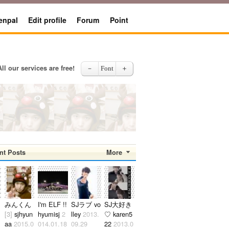
enpal
Edit profile
Forum
Point
All our services are free!
－
Font
＋
nt Posts
More
[73]
luvft
2017.12.12
みんくん
I'm ELF !!
SJラブ vo
SJ大好き
24
[3]
sjhyun
hyumisj
2
lley
2013.
♡ karen5
.
aa
2015.0
014.01.18
09.29
22
2013.0