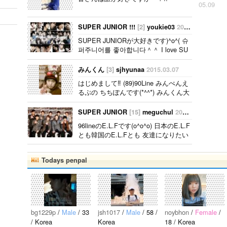
05.09
ドンへオ
ッパサラ
SUPER JUNIOR !!!
[2]
youkie03
2015.03.27
ンへ♡な
SUPER JUNIORが大好きです)^o^( 슈
方仲良く
퍼주니어를 좋아합니다＾＾ I love SU
しましょ
PER JUNIOR＾＾ELFのみなさん、ぜ
ーー＾＾
ひお友達になってください(^○^) 엘프
みんくん
[3]
sjhyunaa
2015.03.07
自己紹介
여러분 사이 좋게 지내주세요！ I hope
→日本
はじめまして‼︎ (89)90Line みんぺんえ
we can be good friends !..
人 大阪
るぷの ちちぽんです(*^^*) みんくん大
で88line
好きです*(^o^)/* えるぷちんぐ 募集し
ています(^^) よろしくお願いしますー
です。 簡
SUPER JUNIOR
[15]
meguchul
2014.10.09
♪..
単な自己
96lineのE.L.Fです(o^o^o) 日本のE.L.F
紹介よろ
とも韓国のE.L.Fとも 友達になりたい
しくです
ので よかったら仲良くしてください
♡..
☆..
Todays penpal
bg1229p
/
Male
/ 33
jsh1017
/
Male
/ 58 /
noybhon
/
Female
/
/ Korea
Korea
18 / Korea