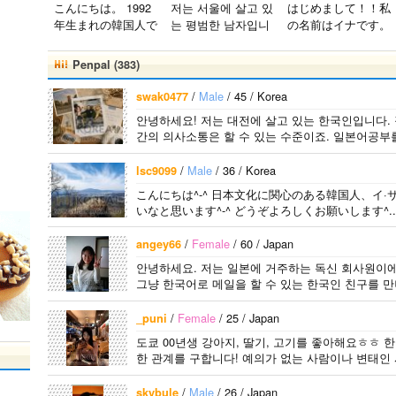
こんにちは。 1992
저는 서울에 살고 있
はじめまして！！私
年生まれの韓国人で
는 평범한 남자입니
の名前はイナです。
す。 出身地は済州
다 일본의 비슷한 연
今日本語を勉強して
島です。 日本のこ
령의 친구들과 친해
います。。。だから
Penpal (383)
とは高校生の時から
지고 싶어요 일본에
日本人の友達を作り
興味を持ちました。
가면 좋은 곳 소개
たいです。よろしく
/
Male
/ 45 / Korea
swak0477
日本の好きなところ
시켜주면 감사하겠
おねがいします..
안녕하세요! 저는 대전에 살고 있는 한국인입니다.
は文化や食べ物で
습니다 반대로 한국
간의 의사소통은 할 수 있는 수준이죠. 일본어공부
す。 特に街の雰囲
에 오시면 가이드 해
気が..
드릴..
/
Male
/ 36 / Korea
lsc9099
こんにちは^-^ 日本文化に関心のある韓国人、イ·
いなと思います^-^ どうぞよろしくお願いします^..
/
Female
/ 60 / Japan
angey66
안녕하세요. 저는 일본에 거주하는 독신 회사원이에
그냥 한국어로 메일을 할 수 있는 한국인 친구를 만나
/
Female
/ 25 / Japan
_puni
도쿄 00년생 강아지, 딸기, 고기를 좋아해요ㅎㅎ 
한 관계를 구합니다! 예의가 없는 사람이나 변태인 
/
Male
/ 26 / Japan
skybule