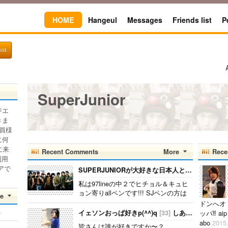
HOME
Hangeul
Messages
Friends list
P
unt
SuperJunior
ジエ
きま
員様
に何
に来
Recent Comments
More
Rece
利用
アで
SUPERJUNIORが大好きな日本人と韓国人いますか♥？
私は97lineの中２でヒチョル＆キュヒ
ョン寄りallペンです!!! SJペンの方は
e
コメントかメールください!!! 文通でき
ドンへオ
る人大歓迎です♪ 国籍と年齢とペンを
)
イェソンおっぱ好きp(^^)q
[33]
しありん
2015.05.
ッパ‼ aip
書いてくれると嬉しいです!!!..
abo
2015
皆さんは誰が好きですか〜？..