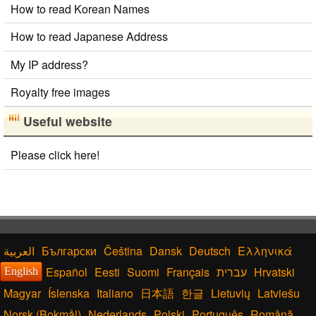
How to read Korean Names
How to read Japanese Address
My IP address?
Royalty free images
Useful website
Please click here!
Български
Čeština
Dansk
Deutsch
Ελληνικά
Español
Eesti
Suomi
Français
עברית
Hrvatski
English
Magyar
Íslenska
Italiano
日本語
한글
Lietuvių
Latviešu
Norsk (Bokmål)
Nederlands
Polski
Português
Română