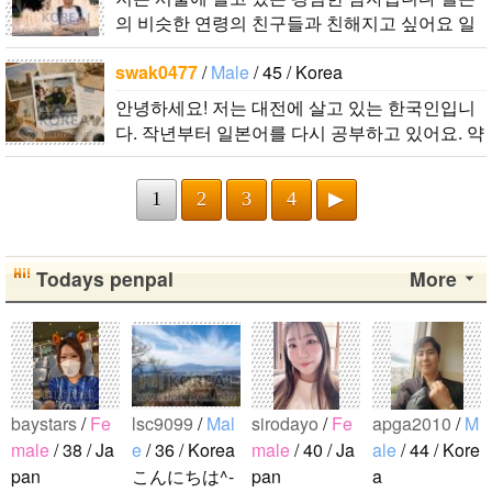
의 비슷한 연령의 친구들과 친해지고 싶어요 일
본에 가면 좋은 곳 소개 시켜주면 감사하겠습니
swak0477
/
Male
/ 45 / Korea
다 반대로 한국에 오시면 가이드 해 드릴..
안녕하세요! 저는 대전에 살고 있는 한국인입니
다. 작년부터 일본어를 다시 공부하고 있어요. 약
간의 의사소통은 할 수 있는 수준이죠. 일본어공
부를 위해 일본드라마나 영화 애니메..
1
2
3
4
▶
Todays penpal
More
baystars
/
Fe
lsc9099
/
Mal
sirodayo
/
Fe
apga2010
/
M
male
/ 38 / Ja
e
/ 36 / Korea
male
/ 40 / Ja
ale
/ 44 / Kore
pan
こんにちは^-
pan
a