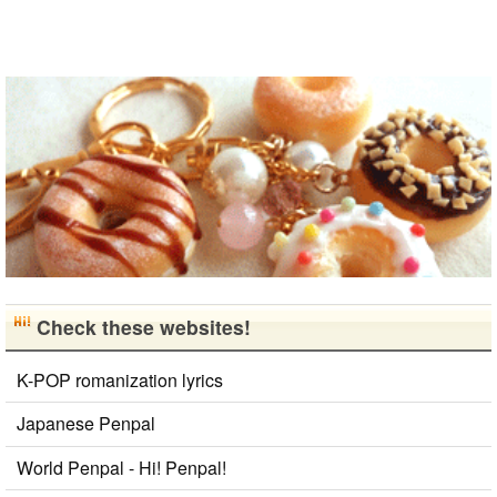
て、日本人の
友達をたくさ
ん..
Check these websites!
K-POP romanization lyrics
Japanese Penpal
World Penpal - Hi! Penpal!