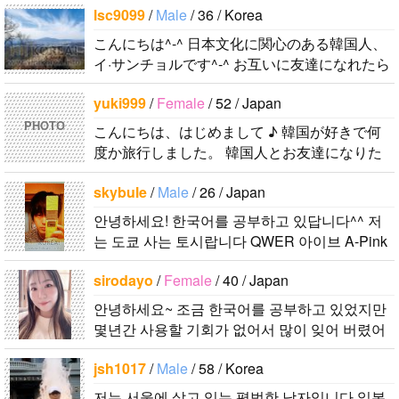
lsc9099
/
Male
/ 36 / Korea
를 만나고 싶어요. 일상생활 등 편안..
こんにちは^-^ 日本文化に関心のある韓国人、
イ·サンチョルです^-^ お互いに友達になれたら
いいなと思います^-^ どうぞよろしくお願いし
yuki999
/
Female
/ 52 / Japan
ます^..
PHOTO
こんにちは、はじめまして ♪ 韓国が好きで何
度か旅行しました。 韓国人とお友達になりた
くて登録しました。よろしくお願いします^..
skybule
/
Male
/ 26 / Japan
안녕하세요! 한국어를 공부하고 있답니다^^ 저
는 도쿄 사는 토시랍니다 QWER 아이브 A-Pink
東方神起(5명) 하이라이트 세븐어클락 볼빨간사
sirodayo
/
Female
/ 40 / Japan
춘기 JYJ AOA 9muses 좋아해요ㅎㅎㅎ 같이 한
국어..
안녕하세요~ 조금 한국어를 공부하고 있었지만
몇년간 사용할 기회가 없어서 많이 잊어 버렸어
요… 말이나 문화를 잊고 싶지 않아요. 그래서 그
jsh1017
/
Male
/ 58 / Korea
냥 일상공유와 대화가 할 수 있는 분을..
저는 서울에 살고 있는 평범한 남자입니다 일본