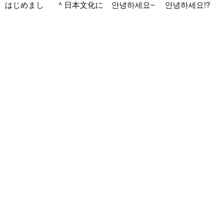
はじめまし
^ 日本文化に
안녕하세요~
안녕하세요!?
て！ 韓国人
関心のある韓
조금 한국어
한국에 사는
の方と仲良く
国人、イ·サ
를 공부하고
호연이라고
なりたくて登
ンチョルです
있었지만 몇
해요.^^ 일본
録しました(^
^-^ お互いに
년간 사용할
문화에 관심
noejeol
/
Mal
^) 年齢、性別
友達になれた
기회가 없어
이 많은 만 43
e
/ 27 / Korea
問わず仲良く
らいいなと思
서 많이 잊어
세의 건전하
こんにちは！
なりたいで..
います^-^ ど
버렸어요…
고 건강한 남
日本語を勉強
うぞよろしく
말이나 문화
성입니다. 나
しています。
お願いします
를 잊고 싶지
는 새로운 문
お互いに言語
^..
않아요. 그래
화를 배우고
を共有できた
서 그냥 일상
다른 나라 사
ら嬉しいで
공유와 대화
람들과 마음
す。 文化交
가 할 수 있는
을 나누는..
流・言語交
분을..
流、どちらも
歓迎です！
早く日本語が
上手になっ