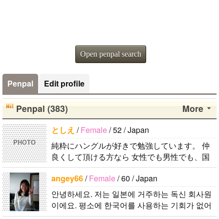
Open penpal search
Penpal
Edit profile
Penpal (383)
More
としえ
/
Female
/ 52 / Japan
PHOTO
純粋にハングルが好きで勉強しています。 仲
良くして頂ける方なら 女性でも男性でも、国
籍が何処でも歓迎です♪ 必ず返信します！！！
angey66
/
Female
/ 60 / Japan
しかし、数うちゃ〜的な(一気に多人..
안녕하세요. 저는 일본에 거주하는 독신 회사원
이에요. 평소에 한국어를 사용하는 기회가 없어
서 그냥 한국어로 메일을 할 수 있는 한국인 친구