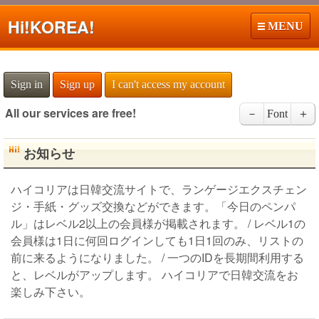
Hi!
KOREA!
MENU
Sign in
Sign up
I can't access my account
All our services are free!
－
Font
＋
お知らせ
ハイコリアは日韓交流サイトで、ランゲージエクスチェン
ジ・手紙・グッズ交換などができます。「今日のペンパ
ル」はレベル2以上の会員様が掲載されます。 / レベル1の
会員様は1日に何回ログインしても1日1回のみ、リストの
前に来るようになりました。 / 一つのIDを長期間利用する
と、レベルがアップします。 ハイコリアで日韓交流をお
楽しみ下さい。