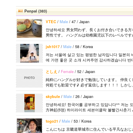
다 일본의 비슷한 연
す。 出身地は済州
今日本語を勉強して
령의 친구들과 친해
島です。 日本のこ
います。。。だから
Penpal (383)
지고 싶어요 일본에
とは高校生の時から
日本人の友達を作り
가면 좋은 곳 소개
興味を持ちました。
たいです。よろしく
/
Male
/ 47 / Japan
VTEC
시켜주면 감사하겠
日本の好きなところ
おねがいします..
안녕하세요 男女問わず、長くお付き合いできる方
습니다 반대로 한국
は文化や食べ物で
男性です。 ハングルは幼稚園児以下のレベルですが
에 오시면 가이드 해
す。 特に街の雰囲
드릴..
気が..
/
Male
/ 58 / Korea
jsh1017
저는 서울에 살고 있는 평범한 남자입니다 일본의 
에 가면 좋은 곳 소개 시켜주면 감사하겠습니다 반대
/
Female
/ 52 / Japan
としえ
PHOTO
純粋にハングルが好きで勉強しています。 仲良く
何処でも歓迎です♪ 必ず返信します！！！ しかし
/
Male
/ 26 / Japan
skybule
안녕하세요! 한국어를 공부하고 있답니다^^ 저는 도쿄
方神起(5명) 하이라이트 세븐어클락 볼빨간사춘기 JY
어..
/
Male
/ 53 / Korea
togo21
こんにちは 京畿道華城市に住んでいる平凡なおじ