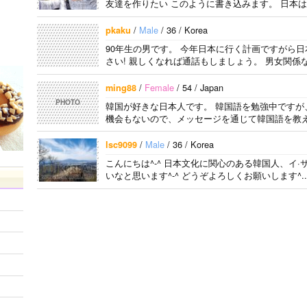
友達を作りたい このように書き込みます。 日本は
/
Male
/ 36 / Korea
pkaku
90年生の男です。 今年日本に行く計画ですがら
さい! 親しくなれば通話もしましょう。 男女関係
/
Female
/ 54 / Japan
ming88
PHOTO
韓国が好きな日本人です。 韓国語を勉強中ですが
機会もないので、メッセージを通じて韓国語を教え
/
Male
/ 36 / Korea
lsc9099
こんにちは^-^ 日本文化に関心のある韓国人、イ·
いなと思います^-^ どうぞよろしくお願いします^..