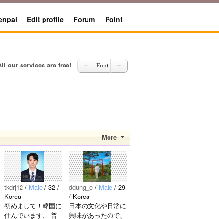
enpal
Edit profile
Forum
Point
All our services are free!
－
Font
＋
More
tkdrj12
/
Male
/ 32 /
ddung_e
/
Male
/ 29
Korea
/ Korea
初めまして！韓国に
日本の文化や日常に
住んでいます。 ​普
興味があったので、