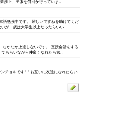
業務上、出張を何回か行っていま..
日本語勉強中です。 難しいですねを助けてくだ
ないが、歳は大学生以上だったらいい..
、なかなか上達しないです。 直接会話をする
てもらいながら仲良くなれたら嬉..
サンチョルです^-^ お互いに友達になれたらい