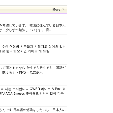
段は音楽を聴くこと
ペンパルを始めまし
や運動が好きで、時
た。 日本語を少し
More
間がある時は釣りに
ずつ勉強しているの
行くのが本当に大好
で、自然に会話しな
きです。最近はいい
がら実力を伸ばした
を希望しています。 韓国に住んでいる日本人
釣りスポットを探し
いです。 もちろ
、少しずつ勉強しています。 音..
たり、ノリのいい
ん、私も韓国文化や
音..
韓国..
비슷한 연령의 친구들과 친해지고 싶어요 일본
로 한국에 오시면 가이드 해 드릴..
して頂ける方なら 女性でも男性でも、国籍が
、数うちゃ〜的な(一気に多人..
 사는 토시랍니다 QWER 아이브 A-Pink 東
J AOA 9muses 좋아해요ㅎㅎㅎ 같이 한국
さんです 日本語の勉強をしたいし、日本人の