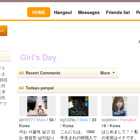
HOME
Hangeul
Messages
Friends list
P
unt
Girl's Day
ジエ
Recent Comments
More
きま
員様
に何
Todays penpal
に来
利用
アで
jsh1017
/
Male
/ 58 /
bg1229p
/
Male
/ 33
noybhon
/
Female
/
Korea
/ Korea
18 / Korea
저는 서울에 살고 있
こんにちは。 1992
はじめまして！！私
는 평범한 남자입니
年生まれの韓国人で
の名前はイナです。