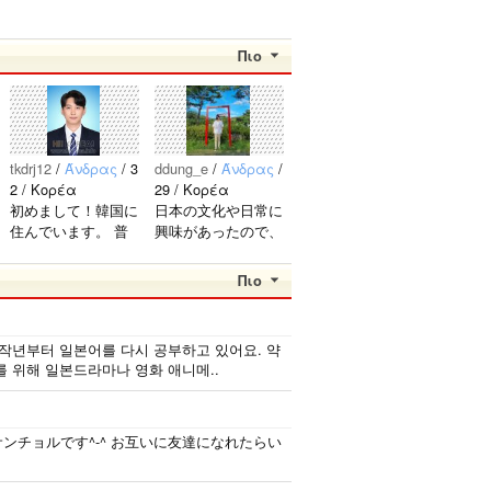
Πιο
tkdrj12
/
Άνδρας
/ 3
ddung_e
/
Άνδρας
/
2 / Κορέα
29 / Κορέα
初めまして！韓国に
日本の文化や日常に
住んでいます。 ​普
興味があったので、
段は音楽を聴くこと
ペンパルを始めまし
や運動が好きで、時
た。 日本語を少し
Πιο
間がある時は釣りに
ずつ勉強しているの
行くのが本当に大好
で、自然に会話しな
きです。最近はいい
がら実力を伸ばした
 작년부터 일본어를 다시 공부하고 있어요. 약
釣りスポットを探し
いです。 もちろ
를 위해 일본드라마나 영화 애니메..
たり、ノリのいい
ん、私も韓国文化や
音..
韓国..
サンチョルです^-^ お互いに友達になれたらい