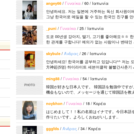
/
Γυναίκα
/ 60 / Ιαπωνία
angey66
안녕하세요. 저는 일본에 거주하는 독신 회사원이에
그냥 한국어로 메일을 할 수 있는 한국인 친구를 만나
/
Γυναίκα
/ 25 / Ιαπωνία
_puni
도쿄 00년생 강아지, 딸기, 고기를 좋아해요ㅎㅎ 
한 관계를 구합니다! 예의가 없는 사람이나 변태인 
/
Άνδρας
/ 26 / Ιαπωνία
skybule
안녕하세요! 한국어를 공부하고 있답니다^^ 저는 도쿄
方神起(5명) 하이라이트 세븐어클락 볼빨간사춘기 JY
어..
/
Γυναίκα
/ 54 / Ιαπωνία
ming88
PHOTO
韓国が好きな日本人です。 韓国語を勉強中ですが
機会もないので、メッセージを通じて韓国語を教え
/
Γυναίκα
/ 18 / Κορέα
noybhon
はじめまして！！私の名前はイナです。今日本語
作りたいです。よろしくおねがいします..
/
Άνδρας
/ 34 / Κορέα
gggfds