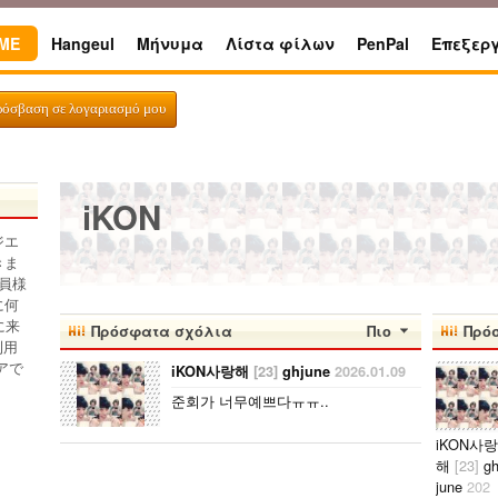
ME
Hangeul
Μήνυμα
Λίστα φίλων
PenPal
Επεξερ
ρόσβαση σε λογαριασμό μου
iKON
ジエ
きま
員様
に何
に来
Πρόσφατα σχόλια
Πιο
Πρό
利用
アで
iKON사랑해
[23]
ghjune
2026.01.09
준회가 너무예쁘다ㅠㅠ..
iKON사랑
해
[23]
g
june
202