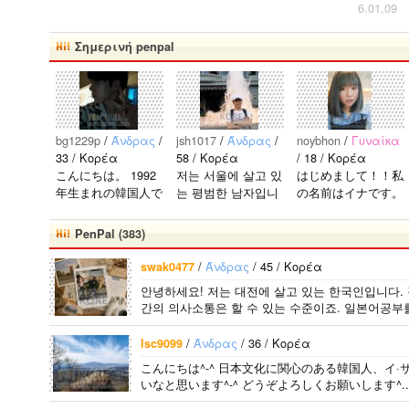
6.01.09
준회가 너
무예쁘다
Σημερινή penpal
ㅠㅠ..
bg1229p
/
Άνδρας
/
jsh1017
/
Άνδρας
/
noybhon
/
Γυναίκα
33 / Κορέα
58 / Κορέα
/ 18 / Κορέα
こんにちは。 1992
저는 서울에 살고 있
はじめまして！！私
年生まれの韓国人で
는 평범한 남자입니
の名前はイナです。
す。 出身地は済州
다 일본의 비슷한 연
今日本語を勉強して
島です。 日本のこ
령의 친구들과 친해
います。。。だから
PenPal (383)
とは高校生の時から
지고 싶어요 일본에
日本人の友達を作り
興味を持ちました。
가면 좋은 곳 소개
たいです。よろしく
/
Άνδρας
/ 45 / Κορέα
swak0477
日本の好きなところ
시켜주면 감사하겠
おねがいします..
안녕하세요! 저는 대전에 살고 있는 한국인입니다.
は文化や食べ物で
습니다 반대로 한국
간의 의사소통은 할 수 있는 수준이죠. 일본어공부
す。 特に街の雰囲
에 오시면 가이드 해
気が..
드릴..
/
Άνδρας
/ 36 / Κορέα
lsc9099
こんにちは^-^ 日本文化に関心のある韓国人、イ·
いなと思います^-^ どうぞよろしくお願いします^..