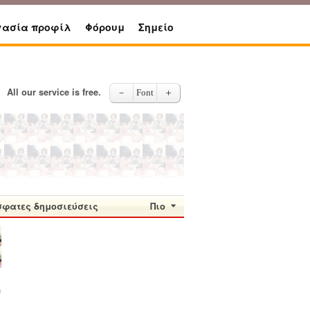
γασία προφίλ
Φόρουμ
Σημείο
All our service is free.
－
Font
＋
σφατες δημοσιεύσεις
Πιο
h