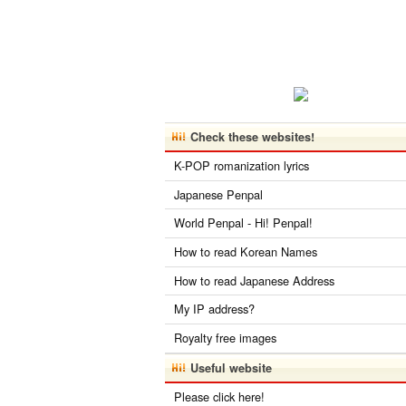
Check these websites!
K-POP romanization lyrics
Japanese Penpal
World Penpal - Hi! Penpal!
How to read Korean Names
How to read Japanese Address
My IP address?
Royalty free images
Useful website
Please click here!