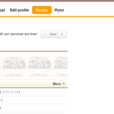
pal
Edit profile
Forum
Point
All our services are free!
－
Font
＋
More
(
)
2019.02.28
)
0
)