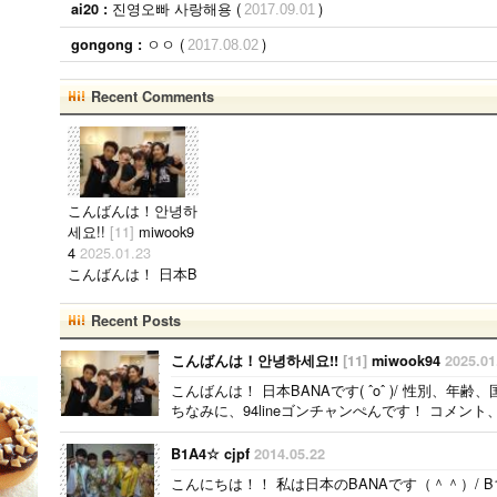
진영오빠 사랑해용 (
)
ai20 :
2017.09.01
ㅇㅇ (
)
gongong :
2017.08.02
Recent Comments
こんばんは！안녕하
세요!!
[11]
miwook9
4
2025.01.23
こんばんは！ 日本B
ANAです( ˆoˆ )/ 性
別、年齢、国籍関係
Recent Posts
なく BANAと仲良く
したいです！！ ち
こんばんは！안녕하세요!!
[11]
miwook94
2025.01
なみに、94lineゴン
こんばんは！ 日本BANAです( ˆoˆ )/ 性別、
チャンぺんです！
ちなみに、94lineゴンチャンぺんです！ コメント、メー
コメント、メール待
ってます( ˆoˆ )/안녕
B1A4☆ cjpf
2014.05.22
하세요!..
こんにちは！！ 私は日本のBANAです（＾＾）/ B