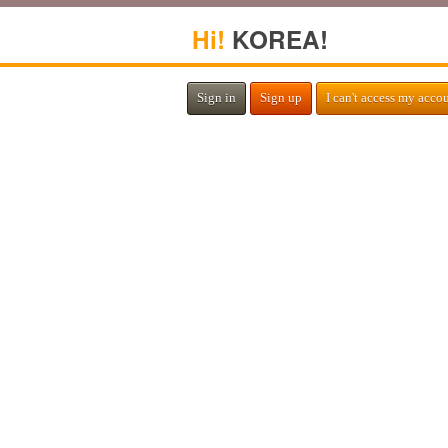
Hi!
KOREA!
Sign in
Sign up
I can't access my acco