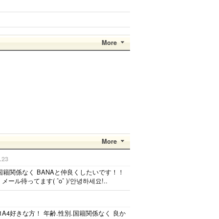
More
More
.23
年齢、国籍関係なく BANAと仲良くしたいです！！
ル待ってます( ˆoˆ )/안녕하세요!..
1A4好きな方！ 年齢.性別.国籍関係なく 良か