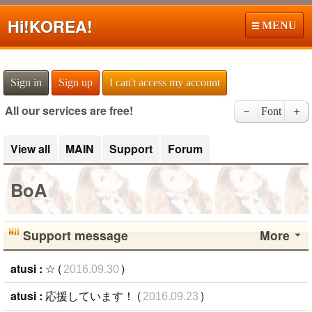
Hi!
KOREA!
MENU
Sign in
Sign up
I can't access my account
All our services are free!
－
Font
＋
View all
MAIN
Support
Forum
BoA
Support message
More
atusi :
☆ (
)
2016.09.30
atusi :
応援しています！ (
)
2016.09.23