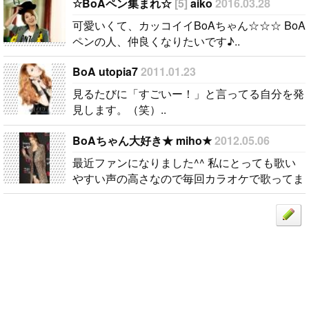
ンの人、仲良
☆BoAペン集まれ☆
[5]
aiko
2016.03.28
くなりたいで
可愛いくて、カッコイイBoAちゃん☆☆☆ BoA
す♪..
ペンの人、仲良くなりたいです♪..
BoA utopia7
2011.01.23
見るたびに「すごいー！」と言ってる自分を発
見します。（笑）..
BoAちゃん大好き★ miho★
2012.05.06
最近ファンになりました^^ 私にとっても歌い
やすい声の高さなので毎回カラオケで歌ってま
す♪..