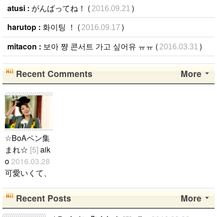
atusi :
がんばってね！ (
)
2016.09.21
harutop :
화이팅 ！ (
)
2016.09.17
mitacon :
보아 쨩 콘서트 가고 싶어유 ㅠㅠ (
)
2016.03.31
Recent Comments
More
☆BoAペン集
まれ☆
[5]
aik
o
2016.03.28
可愛いくて、
カッコイイB
oAちゃん☆
Recent Posts
More
☆☆ BoAペ