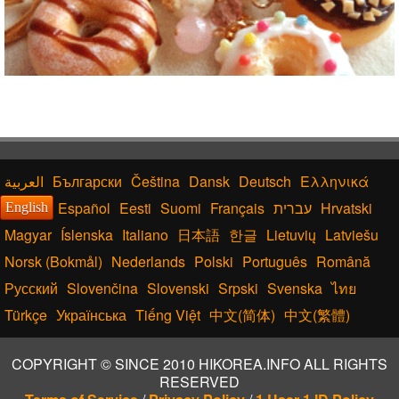
Български
Čeština
Dansk
Deutsch
Ελληνικά
Español
Eesti
Suomi
Français
עברית
Hrvatski
English
Magyar
Íslenska
Italiano
日本語
한글
Lietuvių
Latviešu
Norsk (Bokmål)
Nederlands
Polski
Português
Română
Русский
Slovenčina
Slovenski
Srpski
Svenska
ไทย
Türkçe
Українська
Tiếng Việt
中文(简体)
中文(繁體)
COPYRIGHT © SINCE 2010 HIKOREA.INFO ALL RIGHTS
RESERVED