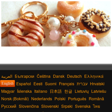
Български
Čeština
Dansk
Deutsch
Ελληνικά
Español
Eesti
Suomi
Français
עברית
Hrvatski
English
Magyar
Íslenska
Italiano
日本語
한글
Lietuvių
Latviešu
Norsk (Bokmål)
Nederlands
Polski
Português
Română
Русский
Slovenčina
Slovenski
Srpski
Svenska
ไทย