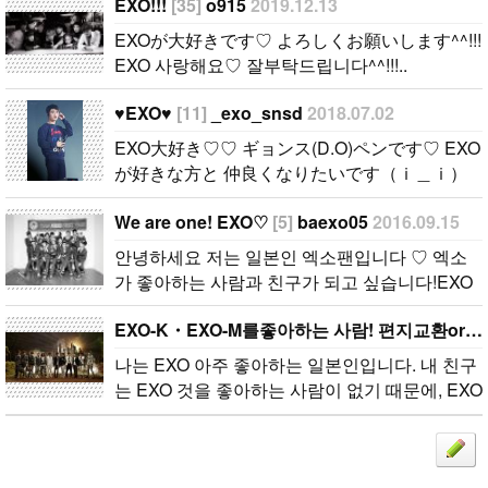
사랑해요♡
好きな方と
♡ 엑소가 좋
EXO!!!
[35]
o915
2019.12.13
잘부탁드립니
仲良くなりた
아하는 사람
EXOが大好きです♡ よろしくお願いします^^!!!
다^^!!!..
いです（ｉ＿
과 친구가 되
EXO 사랑해요♡ 잘부탁드립니다^^!!!..
ｉ）♡♡..
고 싶습니다!
EXOが大好き
♥EXO♥
[11]
_exo_snsd
2018.07.02
です！ ぜひ
EXO大好き♡♡ ギョンス(D.O)ペンです♡ EXO
お友達になっ
が好きな方と 仲良くなりたいです（ｉ＿ｉ）
てください^
♡♡..
^..
We are one! EXO♡
[5]
baexo05
2016.09.15
안녕하세요 저는 일본인 엑소팬입니다 ♡ 엑소
가 좋아하는 사람과 친구가 되고 싶습니다!EXO
が大好きです！ ぜひお友達になってください^
EXO-K・EXO-M를좋아하는 사람! 편지교환or선물교환하지않겠습니까?
^..
나는 EXO 아주 좋아하는 일본인입니다. 내 친구
는 EXO 것을 좋아하는 사람이 없기 때문에, EXO
가 좋아하는 사람과 사이가 좋아지고 싶습니다 (-
^〇^-) 선물 교환이나 편지 교환 할 수있는 사람..