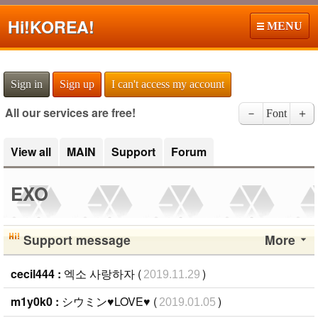
Hi!
KOREA!
MENU
Sign in
Sign up
I can't access my account
All our services are free!
－
Font
＋
View all
MAIN
Support
Forum
EXO
Support message
More
cecil444 :
엑소 사랑하자 (
)
2019.11.29
m1y0k0 :
シウミン♥LOVE♥ (
)
2019.01.05