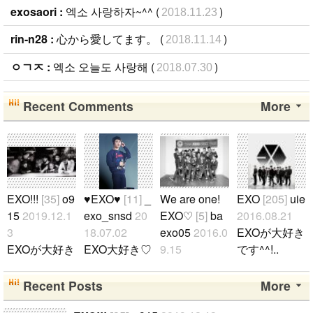
exosaori :
엑소 사랑하자~^^ (
)
2018.11.23
rin-n28 :
心から愛してます。 (
)
2018.11.14
ㅇㄱㅈ :
엑소 오늘도 사랑해 (
)
2018.07.30
Recent Comments
More
EXO!!!
[35]
o9
♥EXO♥
[11]
_
We are one!
EXO
[205]
uie
15
2019.12.1
exo_snsd
20
EXO♡
[5]
ba
2016.08.21
3
18.07.02
exo05
2016.0
EXOが大好き
EXOが大好き
EXO大好き♡
9.15
です^^!..
です♡ よろ
♡ ギョンス
안녕하세요
しくお願いし
(D.O)ペンで
저는 일본인
Recent Posts
More
ます^^!!! EXO
す♡ EXOが
엑소팬입니다