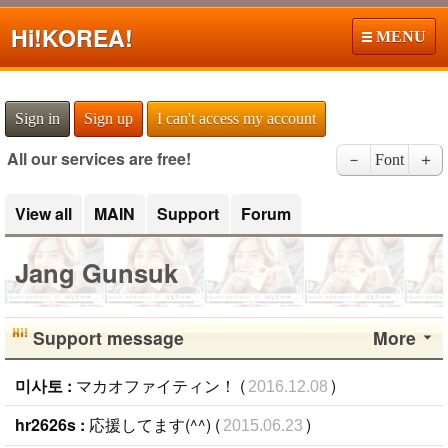
Hi!
KOREA!
MENU
Sign in
Sign up
I can't access my account
All our services are free!
－
Font
＋
View all
MAIN
Support
Forum
Jang Gunsuk
Support message
More
미사토 :
マカオファイティン！ (
)
2016.12.08
hr2626s :
応援してます(^^) (
)
2015.06.23