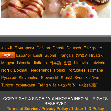
Български
Čeština
Dansk
Deutsch
Ελληνικά
Español
Eesti
Suomi
Français
עברית
Hrvatski
English
Magyar
Íslenska
Italiano
日本語
한글
Lietuvių
Latviešu
Norsk (Bokmål)
Nederlands
Polski
Português
Română
Русский
Slovenčina
Slovenski
Srpski
Svenska
ไทย
Türkçe
Українська
Tiếng Việt
中文(简体)
中文(繁體)
COPYRIGHT © SINCE 2010 HIKOREA.INFO ALL RIGHTS
RESERVED
Terms of Service
/
Privacy Policy
/
1 User 1 ID Policy