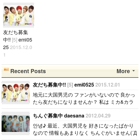
友だち募集
中!!
[5]
emi05
25
2015.12.0
1
地元に大国男
児の ファン
Recent Posts
More
がいないので
良かったら友
友だち募集中!!
[5]
emi0525
2015.12.01
だちになりま
地元に大国男児の ファンがいないので 良かっ
せんか？ 私
たら友だちになりませんか？ 私は ミカ&カラ
は ミカ&カラ
ムが好き!! イベント&コンサートが ある時は一
ムが好き!! イ
ちんぐ募集中 daesana
2012.04.29
緒に参加しませんか？ 年齢は関係ないので..
ベント&コン
안녕♪ 最近、大国男児を 好きになったばかり
サートが あ
なので 情報もあまりなく ちんぐがいません(´Д
る時は一緒に
⊂ テグペンの方、 ちんぐになってください♡