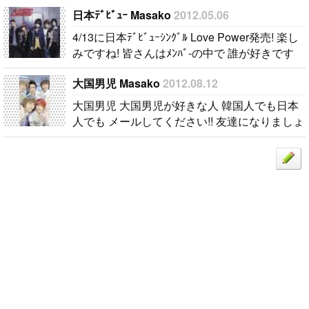
参加しません
日本ﾃﾞﾋﾞｭｰ Masako
2012.05.06
カラムよりallです(*´∀｀*) mail待って..
か？ 年齢は
4/13に日本ﾃﾞﾋﾞｭｰｼﾝｸﾞﾙ Love Power発売! 楽し
関係ないの
みですね! 皆さんはﾒﾝﾊﾞ-の中で 誰が好きです
で..
か?? 私はミカです!..
大国男児 Masako
2012.08.12
大国男児 大国男児が好きな人 韓国人でも日本
人でも メールしてください!! 友達になりましょ
う＼(^ー^)／..