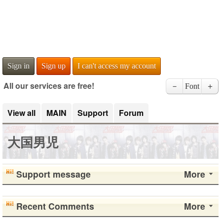
Sign in
Sign up
I can't access my account
All our services are free!
－
Font
＋
View all
MAIN
Support
Forum
大国男児
Support message
More
Recent Comments
More