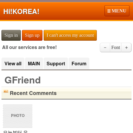
Hi!
KOREA!
MENU
Sign in
Sign up
I can't access my account
All our services are free!
－
Font
＋
View all
MAIN
Support
Forum
GFriend
Recent Comments
PHOTO
오늘부터 우