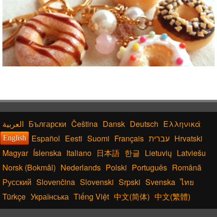
Български
Čeština
Dansk
Deutsch
Ελληνικά
Español
Eesti
Suomi
Français
עברית
Hrvatski
English
Magyar
Íslenska
Italiano
日本語
한글
Lietuvių
Latviešu
Norsk (Bokmål)
Nederlands
Polski
Português
Română
Русский
Slovenčina
Slovenski
Srpski
Svenska
ไทย
Türkçe
Українська
Tiếng Việt
中文(简体)
中文(繁體)