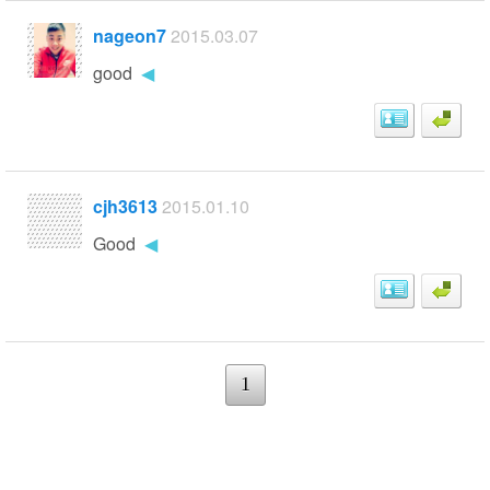
nageon7
2015.03.07
good
◀
cjh3613
2015.01.10
Good
◀
1