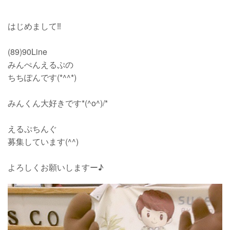
はじめまして‼︎
(89)90Line
みんぺんえるぷの
ちちぽんです(*^^*)
みんくん大好きです*(^o^)/*
えるぷちんぐ
募集しています(^^)
よろしくお願いしますー♪