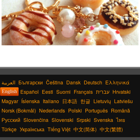
Български
Čeština
Dansk
Deutsch
Ελληνικά
Español
Eesti
Suomi
Français
עברית
Hrvatski
English
Magyar
Íslenska
Italiano
日本語
한글
Lietuvių
Latviešu
Norsk (Bokmål)
Nederlands
Polski
Português
Română
Русский
Slovenčina
Slovenski
Srpski
Svenska
ไทย
Türkçe
Українська
Tiếng Việt
中文(简体)
中文(繁體)