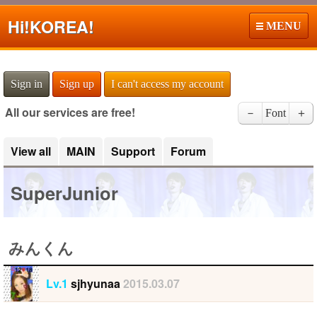
Hi!
KOREA!
MENU
Sign in
Sign up
I can't access my account
All our services are free!
－
Font
＋
View all
MAIN
Support
Forum
SuperJunior
みんくん
Lv.1
sjhyunaa
2015.03.07