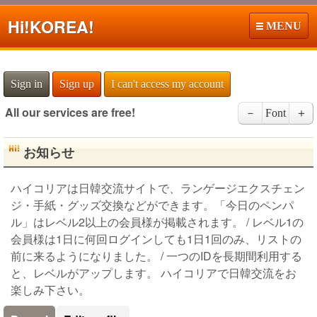
Hi!
KOREA!
MENU
Sign in
Sign up
I can't access my account
All our services are free!
－
Font
＋
お知らせ
ハイコリアは日韓交流サイトで、ランゲージエクスチェン
ジ・手紙・グッズ交換などができます。「今日のペンパ
ル」はレベル2以上の会員様が掲載されます。 / レベル1の
会員様は1日に何回ログインしても1日1回のみ、リストの
前に来るようになりました。 / 一つのIDを長期間利用する
と、レベルがアップします。 ハイコリアで日韓交流をお
楽しみ下さい。