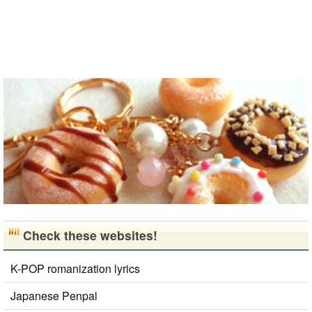
早く日本語が
上手になっ
て、日本人の
友達をたくさ
ん..
Check these websites!
K-POP romanization lyrics
Japanese Penpal