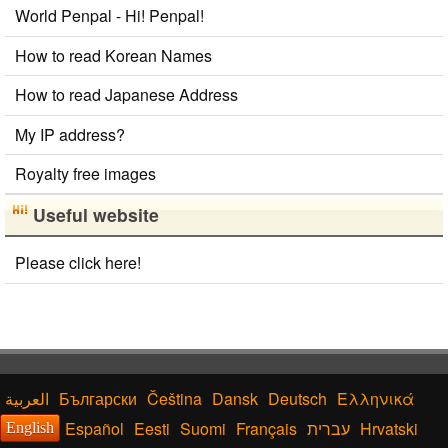
World Penpal - Hi! Penpal!
How to read Korean Names
How to read Japanese Address
My IP address?
Royalty free images
Useful website
Please click here!
Български
Čeština
Dansk
Deutsch
Ελληνικά
Español
Eesti
Suomi
Français
עברית
Hrvatski
English