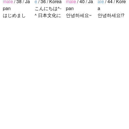
male
/ 38 / Ja
e
/ 36 / Korea
male
/ 40 / Ja
ale
/ 44 / Kore
pan
こんにちは^-
pan
a
はじめまし
^ 日本文化に
안녕하세요~
안녕하세요!?
て！ 韓国人
関心のある韓
조금 한국어
한국에 사는
の方と仲良く
国人、イ·サ
를 공부하고
호연이라고
なりたくて登
ンチョルです
있었지만 몇
해요.^^ 일본
録しました(^
^-^ お互いに
년간 사용할
문화에 관심
noejeol
/
Mal
^) 年齢、性別
友達になれた
기회가 없어
이 많은 만 43
e
/ 27 / Korea
問わず仲良く
らいいなと思
서 많이 잊어
세의 건전하
こんにちは！
なりたいで..
います^-^ ど
버렸어요…
고 건강한 남
日本語を勉強
うぞよろしく
말이나 문화
성입니다. 나
しています。
お願いします
를 잊고 싶지
는 새로운 문
お互いに言語
^..
않아요. 그래
화를 배우고
を共有できた
서 그냥 일상
다른 나라 사
ら嬉しいで
공유와 대화
람들과 마음
す。 文化交
가 할 수 있는
을 나누는..
流・言語交
분을..
流、どちらも
歓迎です！