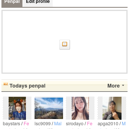
Penpal
Edit profile
Todays penpal
More
baystars
/
Fe
lsc9099
/
Mal
sirodayo
/
Fe
apga2010
/
M