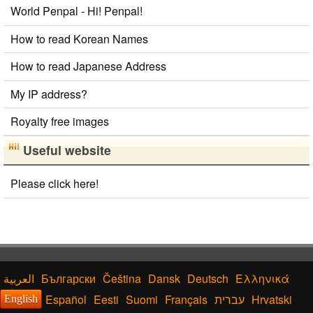
World Penpal - Hi! Penpal!
How to read Korean Names
How to read Japanese Address
My IP address?
Royalty free images
Useful website
Please click here!
Български
Čeština
Dansk
Deutsch
Ελληνικά
Español
Eesti
Suomi
Français
עברית
Hrvatski
English