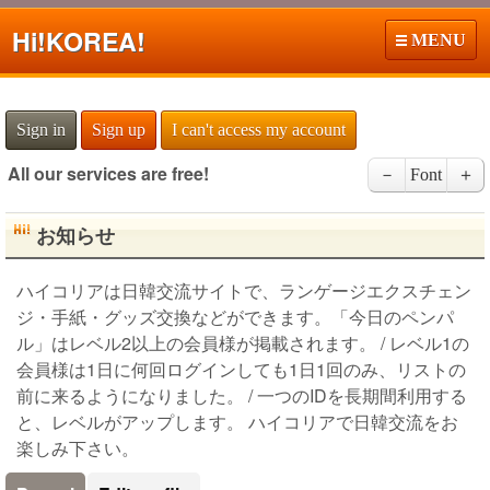
Hi!
KOREA!
MENU
Sign in
Sign up
I can't access my account
All our services are free!
－
Font
＋
お知らせ
ハイコリアは日韓交流サイトで、ランゲージエクスチェン
ジ・手紙・グッズ交換などができます。「今日のペンパ
ル」はレベル2以上の会員様が掲載されます。 / レベル1の
会員様は1日に何回ログインしても1日1回のみ、リストの
前に来るようになりました。 / 一つのIDを長期間利用する
と、レベルがアップします。 ハイコリアで日韓交流をお
楽しみ下さい。