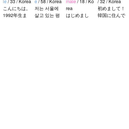
le
/ 33 / Korea
e
/ 58 / Korea
male
/ 18 / Ko
/ 32 / Korea
こんにちは。
저는 서울에
rea
初めまして！
1992年生ま
살고 있는 평
はじめまし
韓国に住んで
れの韓国人で
범한 남자입
て！！私の名
います。 ​普
す。 出身地
니다 일본의
前はイナで
段は音楽を聴
は済州島で
비슷한 연령
す。今日本語
くことや運動
す。 日本の
의 친구들과
を勉強してい
が好きで、時
ddung_e
/
Ma
ことは高校生
친해지고 싶
ます。。。だ
間がある時は
le
/ 29 / Korea
の時から興味
어요 일본에
から日本人の
釣りに行くの
日本の文化や
を持ちまし
가면 좋은 곳
友達を作りた
が本当に大好
日常に興味が
た。 日本の
소개 시켜주
いです。よろ
きです。最近
あったので、
好きなところ
면 감사하겠
しくおねがい
はいい釣りス
ペンパルを始
は文化や食べ
습니다 반대
します..
ポットを探し
めました。
物です。 特
로 한국에 오
たり、ノリの
日本語を少し
に街の雰囲気
시면 가이드
いい音..
ずつ勉強して
が..
해 드릴..
いるので、自
然に会話しな
がら実力を伸