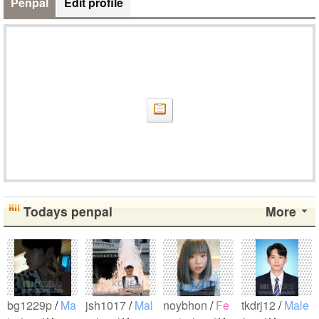
Penpal
Edit profile
Todays penpal
More
bg1229p
/
Ma
jsh1017
/
Mal
noybhon
/
Fe
tkdrj12
/
Male