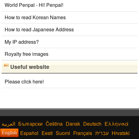
World Penpal - Hi! Penpal!
How to read Korean Names
How to read Japanese Address
My IP address?
Royalty free images
Useful website
Please click here!
Български
Čeština
Dansk
Deutsch
Ελληνικά
Español
Eesti
Suomi
Français
עברית
Hrvatski
English