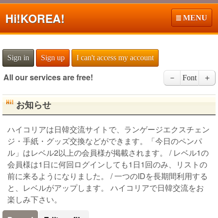
Hi!
KOREA!
MENU
Sign in
Sign up
I can't access my account
All our services are free!
－
Font
＋
お知らせ
ハイコリアは日韓交流サイトで、ランゲージエクスチェン
ジ・手紙・グッズ交換などができます。「今日のペンパ
ル」はレベル2以上の会員様が掲載されます。 / レベル1の
会員様は1日に何回ログインしても1日1回のみ、リストの
前に来るようになりました。 / 一つのIDを長期間利用する
と、レベルがアップします。 ハイコリアで日韓交流をお
楽しみ下さい。