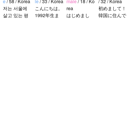
e
/ 58 / Korea
le
/ 33 / Korea
male
/ 18 / Ko
/ 32 / Korea
저는 서울에
こんにちは。
rea
初めまして！
살고 있는 평
1992年生ま
はじめまし
韓国に住んで
범한 남자입
れの韓国人で
て！！私の名
います。 ​普
니다 일본의
す。 出身地
前はイナで
段は音楽を聴
비슷한 연령
は済州島で
す。今日本語
くことや運動
의 친구들과
す。 日本の
を勉強してい
が好きで、時
ddung_e
/
Ma
친해지고 싶
ことは高校生
ます。。。だ
間がある時は
le
/ 29 / Korea
어요 일본에
の時から興味
から日本人の
釣りに行くの
日本の文化や
가면 좋은 곳
を持ちまし
友達を作りた
が本当に大好
日常に興味が
소개 시켜주
た。 日本の
いです。よろ
きです。最近
あったので、
면 감사하겠
好きなところ
しくおねがい
はいい釣りス
ペンパルを始
습니다 반대
は文化や食べ
します..
ポットを探し
めました。
로 한국에 오
物です。 特
たり、ノリの
日本語を少し
시면 가이드
に街の雰囲気
いい音..
ずつ勉強して
해 드릴..
が..
いるので、自
然に会話しな
がら実力を伸