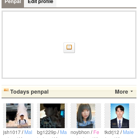
Penpal
Edit profile
Todays penpal
More
jsh1017
/
Mal
bg1229p
/
Ma
noybhon
/
Fe
tkdrj12
/
Male